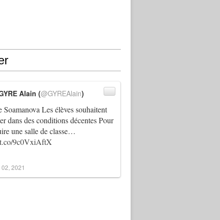
er
GYRE Alain (
@GYREAlain
)
 Soamanova Les élèves souhaitent
ller dans des conditions décentes Pour
uire une salle de classe…
//t.co/9c0VxiAftX
 02, 2021