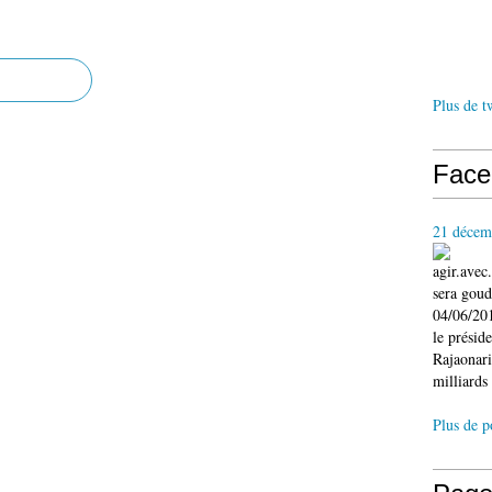
Plus de t
Face
21 décem
agir.ave
sera gou
04/06/201
le présid
Rajaonari
milliards 
Plus de p