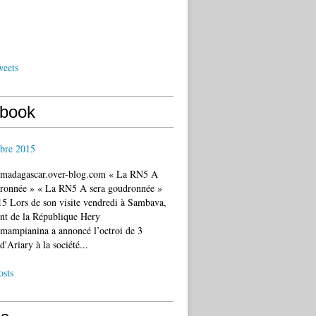
weets
book
bre 2015
c.madagascar.over-blog.com « La RN5 A
dronnée » « La RN5 A sera goudronnée »
5 Lors de son visite vendredi à Sambava,
ent de la République Hery
mampianina a annoncé l’octroi de 3
d'Ariary à la société...
osts