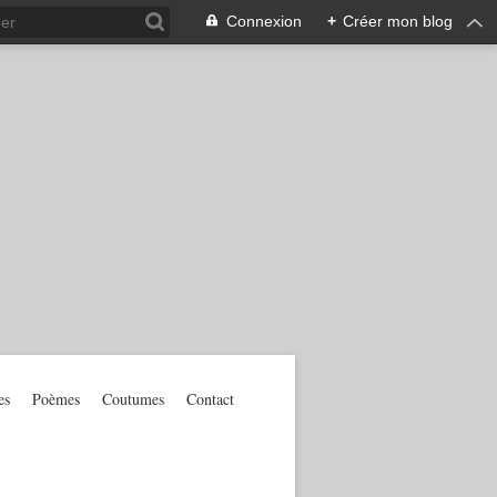
Connexion
+
Créer mon blog
es
Poèmes
Coutumes
Contact