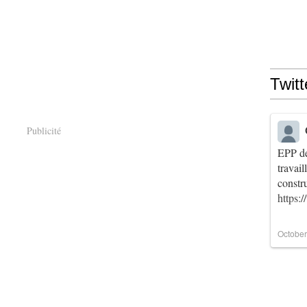
Twitt
Publicité
EPP de
travai
constr
https:
October