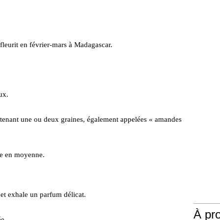
 fleurit en février-mars à Madagascar.
ux.
tenant une ou deux graines, également appelées « amandes
.
me en moyenne.
e et exhale un parfum délicat.
À pr
ée.