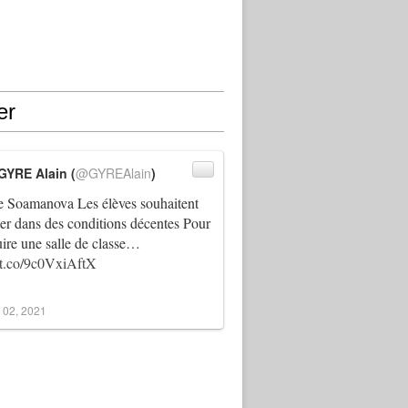
er
GYRE Alain (
@GYREAlain
)
 Soamanova Les élèves souhaitent
ller dans des conditions décentes Pour
uire une salle de classe…
//t.co/9c0VxiAftX
 02, 2021