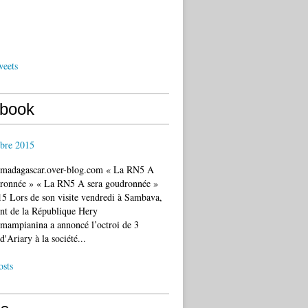
weets
book
bre 2015
c.madagascar.over-blog.com « La RN5 A
dronnée » « La RN5 A sera goudronnée »
5 Lors de son visite vendredi à Sambava,
ent de la République Hery
mampianina a annoncé l’octroi de 3
d'Ariary à la société...
osts