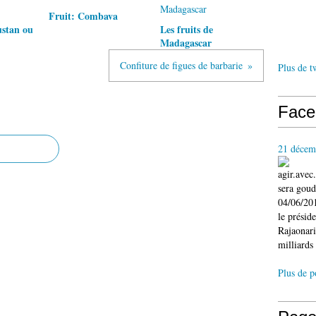
Fruit: Combava
stan ou
Les fruits de
Madagascar
Confiture de figues de barbarie
Plus de t
Face
21 décem
agir.ave
sera gou
04/06/201
le présid
Rajaonari
milliards 
Plus de p