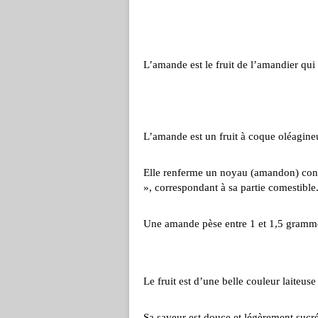
L’amande est le fruit de l’amandier qui
L’amande est un fruit à coque oléagine
Elle renferme un noyau (amandon) con
», correspondant à sa partie comestible
Une amande pèse entre 1 et 1,5 gram
Le fruit est d’une belle couleur laiteus
Sa saveur est douce et légèrement sucr