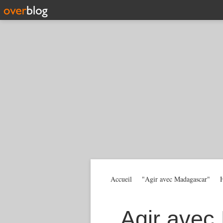
Accueil
"Agir avec Madagascar"
H
Agir avec