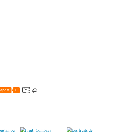
epost
0