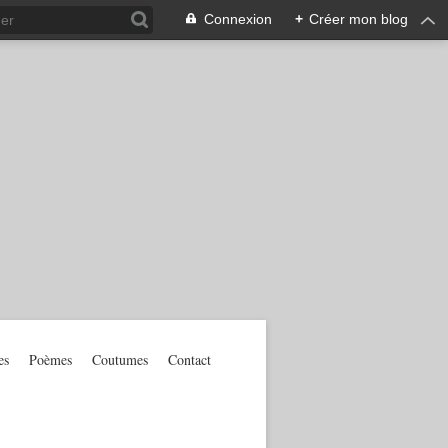
Connexion
+
Créer mon blog
es
Poèmes
Coutumes
Contact