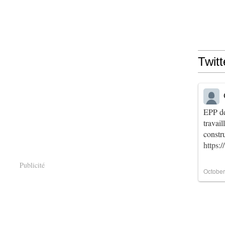
Twitt
EPP de
travai
constr
https:
Publicité
October