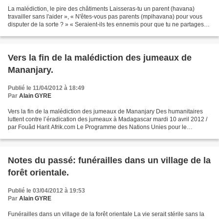
La malédiction, le pire des châtiments Laisseras-tu un parent (havana)
travailler sans l'aider », « N'êtes-vous pas parents (mpihavana) pour vous
disputer de la sorte ? » « Seraient-ils tes ennemis pour que tu ne partages
pas avec eux ce que tu manges...
Vers la fin de la malédiction des jumeaux de
Mananjary.
Publié le 11/04/2012 à 18:49
Par
Alain GYRE
Vers la fin de la malédiction des jumeaux de Mananjary Des humanitaires
luttent contre l’éradication des jumeaux à Madagascar mardi 10 avril 2012 /
par Fouâd Harit Afrik.com Le Programme des Nations Unies pour le
développement (PNUD) à Madagascar a annoncé...
Notes du passé: funérailles dans un village de la
forêt orientale.
Publié le 03/04/2012 à 19:53
Par
Alain GYRE
Funérailles dans un village de la forêt orientale La vie serait stérile sans la