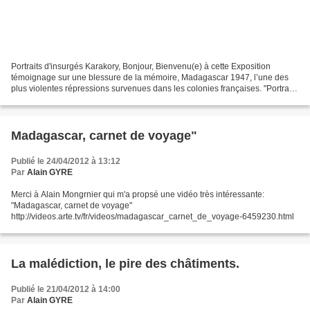
Portraits d'insurgés Karakory, Bonjour, Bienvenu(e) à cette Exposition
témoignage sur une blessure de la mémoire, Madagascar 1947, l’une des
plus violentes répressions survenues dans les colonies françaises. "Portraits
d’insurgés" Au Cloître des Billettes...
Madagascar, carnet de voyage"
Publié le 24/04/2012 à 13:12
Par
Alain GYRE
Merci à Alain Mongrnier qui m'a propsé une vidéo très intéressante:
"Madagascar, carnet de voyage"
http://videos.arte.tv/fr/videos/madagascar_carnet_de_voyage-6459230.html
La malédiction, le pire des châtiments.
Publié le 21/04/2012 à 14:00
Par
Alain GYRE