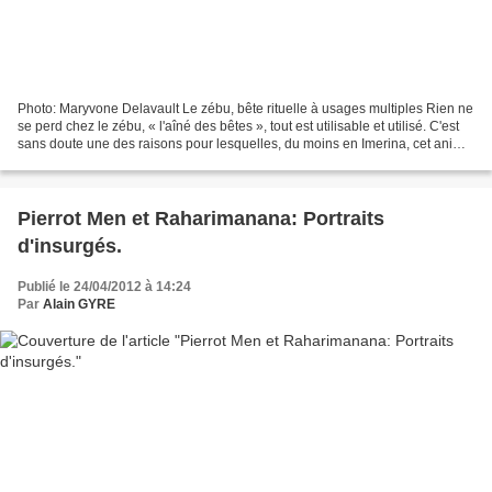
Photo: Maryvone Delavault Le zébu, bête rituelle à usages multiples Rien ne
se perd chez le zébu, « l'aîné des bêtes », tout est utilisable et utilisé. C'est
sans doute une des raisons pour lesquelles, du moins en Imerina, cet animal
domestique est très...
Pierrot Men et Raharimanana: Portraits
d'insurgés.
Publié le 24/04/2012 à 14:24
Par
Alain GYRE