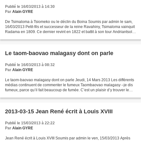
Publié le 16/03/2013 à 14:30
Par
Alain GYRE
De Tsimaloma à Tsiomeko ou le déclin du Boina Soumis par admin le sam,
16/03/2013 Petit-fils et successeur de la reine Ravahiny, Tsimaloma vainquit
Radama en 1809. Ce dernier revint en 1822 et battit à son tour Andriantsoly
qui a succédé à son frère Tsimaloma....
Le taom-baovao malagasy dont on parle
Publié le 16/03/2013 à 08:32
Par
Alain GYRE
Le taom-baovao malagasy dont on parle Jeudi, 14 Mars 2013 Les différents
médias continuent de commenter le fumeux Taombaovao malagasy –je dis
fumeux, parce qu’il fait beaucoup de fumée. C’est un plaisir d’y trouver le
meilleur, c’est un supplice d’y trouver...
2013-03-15 Jean René écrit à Louis XVIII
Publié le 15/03/2013 à 22:22
Par
Alain GYRE
Jean René écrit à Louis XVIII Soumis par admin le ven, 15/03/2013 Après