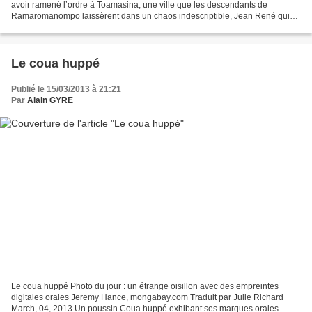
avoir ramené l’ordre à Toamasina, une ville que les descendants de
Ramaromanompo laissèrent dans un chaos indescriptible, Jean René qui
en devint le roi, accepta la suzeraineté de...
Le coua huppé
Publié le 15/03/2013 à 21:21
Par
Alain GYRE
Le coua huppé Photo du jour : un étrange oisillon avec des empreintes
digitales orales Jeremy Hance, mongabay.com Traduit par Julie Richard
March, 04, 2013 Un poussin Coua huppé exhibant ses marques orales