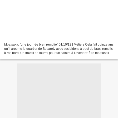
Mpatsaka: "une journée bien remplie" 01/10/12 | Métiers Cela fait quinze ans
qu’il arpente le quartier de Besarety avec ses bidons à bout de bras, remplis
à ras bord. Un travail de fourmi pour un salaire à l’avenant: être mpatasaka
(porteur d’eau) n’est...