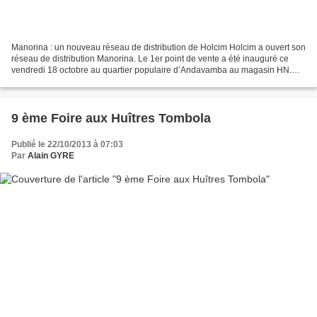
Manorina : un nouveau réseau de distribution de Holcim Holcim a ouvert son
réseau de distribution Manorina. Le 1er point de vente a été inauguré ce
vendredi 18 octobre au quartier populaire d’Andavamba au magasin HN.
Une grande première à Madagascar....
9 ème Foire aux Huîtres Tombola
Publié le 22/10/2013 à 07:03
Par
Alain GYRE