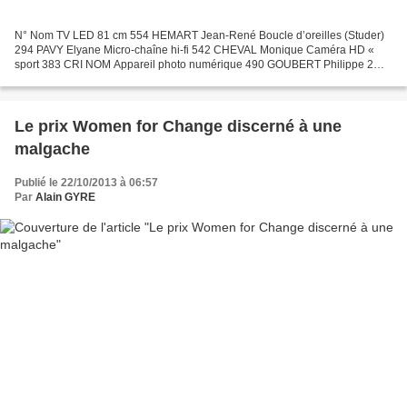
N° Nom TV LED 81 cm 554 HEMART Jean-René Boucle d’oreilles (Studer)
294 PAVY Elyane Micro-chaîne hi-fi 542 CHEVAL Monique Caméra HD «
sport 383 CRI NOM Appareil photo numérique 490 GOUBERT Philippe 2
Moniteurs numériques embarqués 627 RAZAFIARISON Yolande...
Le prix Women for Change discerné à une
malgache
Publié le 22/10/2013 à 06:57
Par
Alain GYRE