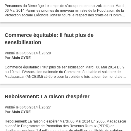
Personnes du 3ème âge:Le temps de s’occuper de nos « zokiolona » Mardi,
06 Mai 2014 Parmi les priorités du nouveau ministre de la Population, de la
Protection sociale Eléonore Johasy figure le respect des droits de l’Homme
et l’aide des couches les plus...
Commerce équitable: Il faut plus de
sensibilisation
Publié le 06/05/2014 à 20:28
Par
Alain GYRE
Commerce équitable: Il faut plus de sensibilisation Mardi, 06 Mai 2014 Du 9
au 10 mai, l’Association nationale du Commerce équitable et solidaire de
Madagascar (ANCESM) célèbre pour la troisième fois la journée mondiale
du commerce équitable. «Semons...
Reboisement: La raison d’espérer
Publié le 06/05/2014 à 20:27
Par
Alain GYRE
Reboisement: La raison d’espérer Mardi, 06 Mai 2014 En 2005, Madagascar
a lancé le Programme de Promotion des Revenus Ruraux (PPRR) en
distribuant quelque 1,4 million de plants de girofliers, de litchis, de caféiers