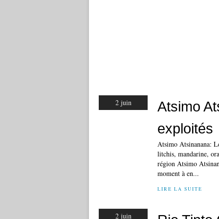
2 juin
Atsimo At
exploités
Atsimo Atsinanana: Le
litchis, mandarine, or
région Atsimo Atsinana
moment à en...
LIRE LA SUITE
2 juin