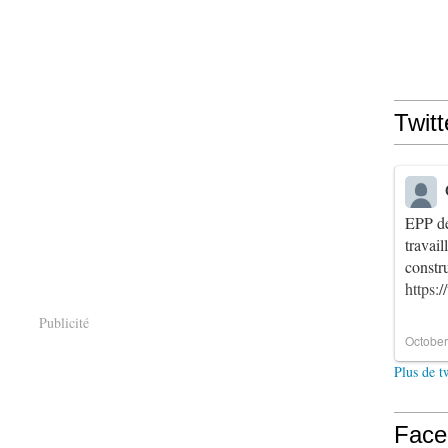
Twitt
EPP de
travai
constr
https:
Publicité
October
Plus de t
Face