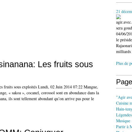
21 décem
agir.ave
sera gou
04/06/201
le présid
Rajaonari
milliards 
sinanana: Les fruits sous
Plus de p
Page
s fruits sous exploités Lundi, 02 Juin 2014 07:22 Mangue,
ange, « sakoa », cocanel, corossol sont en abondance dans la
"Agir av
na, ils sont tellement abondant qu’on arrive pas pour le
Cuisine 
Hain-ten
Légendes
Musique
Partir à 