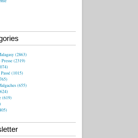
phie
gories
Malagasy
(2863)
 Presse
(2319)
074)
 Passé
(1015)
765)
algaches
(655)
624)
e
(619)
)
405)
letter