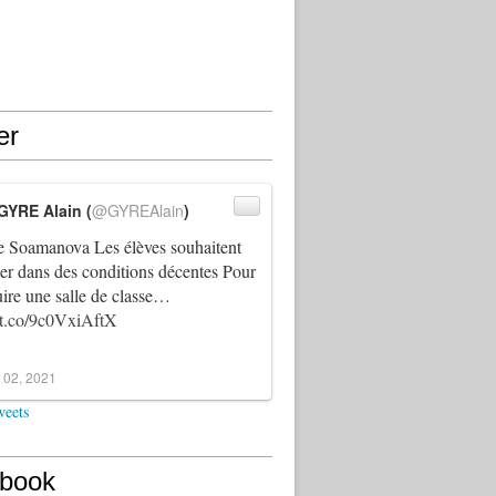
er
GYRE Alain (
@GYREAlain
)
 Soamanova Les élèves souhaitent
ller dans des conditions décentes Pour
uire une salle de classe…
//t.co/9c0VxiAftX
 02, 2021
weets
book