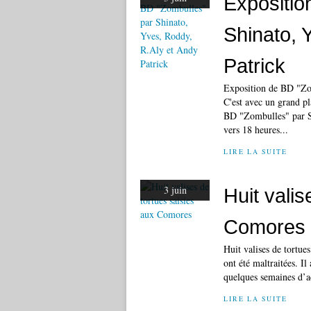
Expositio
Shinato, 
Patrick
Exposition de BD "Zo
C'est avec un grand pl
BD "Zombulles" par Sh
vers 18 heures...
LIRE LA SUITE
3 juin
Huit valis
Comores
Huit valises de tortue
ont été maltraitées. I
quelques semaines d’acc
LIRE LA SUITE