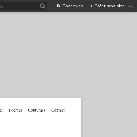
Connexion
+
Créer mon blog
es
Poèmes
Coutumes
Contact