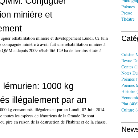
o QMM: Conjuguer
Photogra
Poèmes
tion minière et
Presse
Théâtre
ement
Caté
guer réhabilitation minière et développement Lundi, 02 Juin
 compagnie minière à avoir fait une réhabilitation minière à
 QMM a depuis 2009 réhabilité 129 ha de terrains situés à
Cuisine 
Revue De
Contes
(1
Notes Du
Poèmes
(
 lémurien: 1000 kg
Poèmes M
Histoire
(
s illégalement par an
Economi
Plat
(406
1000 kg consommés illégalement par an Lundi, 02 Juin 2014
Culture
(
e toutes les espèces de lémuriens de la Grande Ile sont
u pire en raison de la destruction de l'habitat et de la chasse.
News