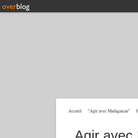
Accueil
"Agir avec Madagascar"
H
Agir avec