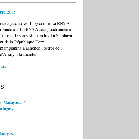
bre 2015
c.madagascar.over-blog.com « La RN5 A
dronnée » « La RN5 A sera goudronnée »
5 Lors de son visite vendredi à Sambava,
ent de la République Hery
mampianina a annoncé l’octroi de 3
d'Ariary à la société...
osts
s
ec Madagascar"
malagasy
y
Madagascar