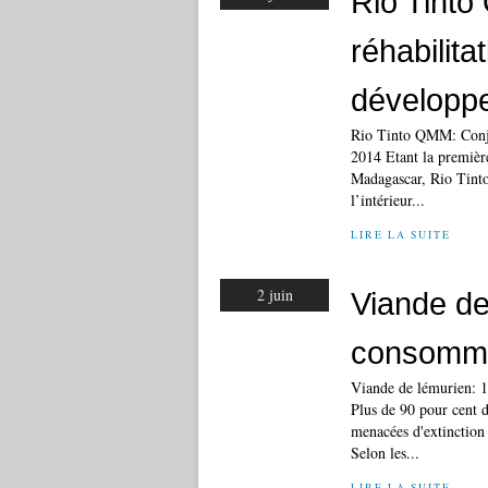
Rio Tint
réhabilita
développ
Rio Tinto QMM: Conju
2014 Etant la première
Madagascar, Rio Tinto
l’intérieur...
LIRE LA SUITE
2 juin
Viande de
consommé
Viande de lémurien: 
Plus de 90 pour cent d
menacées d'extinction o
Selon les...
LIRE LA SUITE