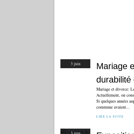
3 juin
Mariage e
durabilit
Mariage et divorce: Le
Actuellement, on const
Si quelques années aup
commune avaient...
LIRE LA SUITE
3 juin