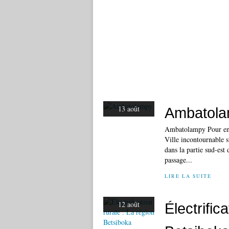
13 août
Ambatol
Ambatolampy Pour en 
Ville incontournable 
dans la partie sud-est
passage...
LIRE LA SUITE
12 août
Électrific