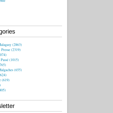
phie
gories
Malagasy
(2863)
 Presse
(2319)
074)
 Passé
(1015)
765)
algaches
(655)
624)
e
(619)
)
405)
letter