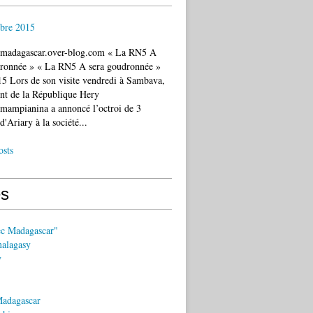
bre 2015
c.madagascar.over-blog.com « La RN5 A
dronnée » « La RN5 A sera goudronnée »
5 Lors de son visite vendredi à Sambava,
ent de la République Hery
mampianina a annoncé l’octroi de 3
d'Ariary à la société...
osts
s
ec Madagascar"
malagasy
y
Madagascar