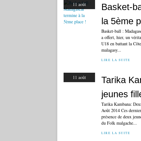
11 août
Basket-ba
la 5ème p
Basket-ball : Madagas
a offert, hier, un véri
U18 en battant la Côte
malagasy...
LIRE LA SUITE
11 août
Tarika K
jeunes fil
Tarika Kambana: Deux 
Août 2014 Ces dernier
présence de deux jeune
du Folk malgache...
LIRE LA SUITE