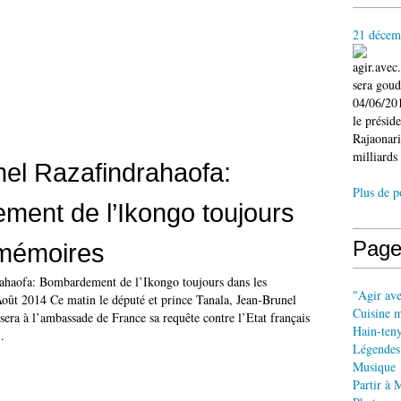
21 décem
agir.ave
sera gou
04/06/201
le présid
Rajaonari
milliards 
el Razafindrahaofa:
Plus de p
ent de l’Ikongo toujours
Page
 mémoires
ahaofa: Bombardement de l’Ikongo toujours dans les
"Agir av
ût 2014 Ce matin le député et prince Tanala, Jean-Brunel
Cuisine 
era à l’ambassade de France sa requête contre l’Etat français
Hain-ten
.
Légendes
Musique
Partir à 