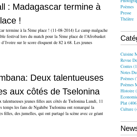
Photogra
ll : Madagascar termine à
Poèmes
Presse
lace !
Théâtre
car termine à la 5ème place ! (11-08-2014) Le camp malgache
table festival lors du match pour la 5ème place de l’Afrobasket
Caté
 d’Ivoire sur le score éloquent de 82 à 68. Les jeunes
Cuisine 
Revue De
Contes
(1
Notes Du
ambana: Deux talentueuses
Poèmes
(
Poèmes M
les aux côtés de Tselonina
Histoire
(
Economi
talentueuses jeunes filles aux côtés de Tselonina Lundi, 11
Plat
(406
s temps les fans de Ngahibe Tselonina ont remarqué la
Culture
(
s filles, des jumelles, qui ont partagé la scène avec ce géant
News