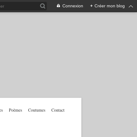
Connexion
+
Créer mon blog
es
Poèmes
Coutumes
Contact