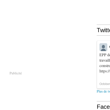
Twitt
EPP de
travai
constr
https:
Publicité
October
Plus de t
Face