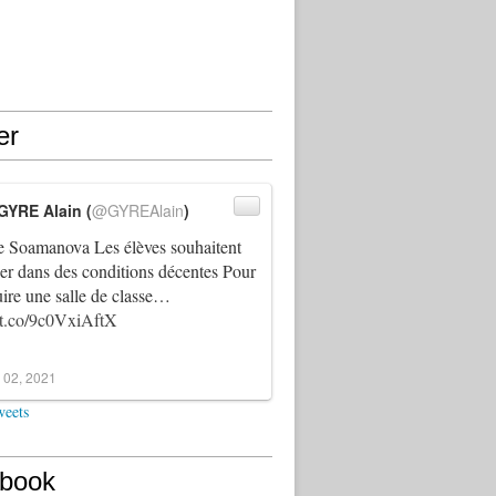
er
GYRE Alain (
@GYREAlain
)
 Soamanova Les élèves souhaitent
ller dans des conditions décentes Pour
uire une salle de classe…
//t.co/9c0VxiAftX
 02, 2021
weets
book