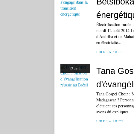
Betsiboka
énergétiq
Électrification rurale
mardi 12 août 2014 L
d’Andriba et de Mahats
en électricité...
LIRE LA SUITE
12 août
Tana Gosp
d’évangéli
Tana Gospel Choir : M
Madagascar ? Personne 
c’étaient ces personn
avons dû expliquer...
LIRE LA SUITE