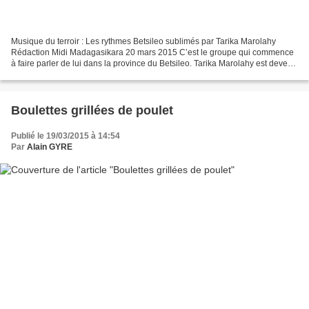
Musique du terroir : Les rythmes Betsileo sublimés par Tarika Marolahy
Rédaction Midi Madagasikara 20 mars 2015 C’est le groupe qui commence
à faire parler de lui dans la province du Betsileo. Tarika Marolahy est devenu
en très peu de temps l’une des...
Boulettes grillées de poulet
Publié le 19/03/2015 à 14:54
Par
Alain GYRE