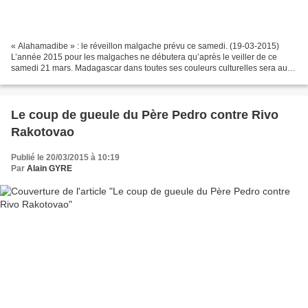
« Alahamadibe » : le réveillon malgache prévu ce samedi. (19-03-2015)
L’année 2015 pour les malgaches ne débutera qu’après le veiller de ce
samedi 21 mars. Madagascar dans toutes ses couleurs culturelles sera au
rendez-vous. © www.africultures.com Au...
Le coup de gueule du Père Pedro contre Rivo
Rakotovao
Publié le 20/03/2015 à 10:19
Par
Alain GYRE