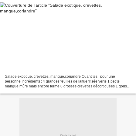
Salade exotique, crevettes, mangue,coriandre Quantités : pour une
personne Ingrédients : 4 grandes feuilles de laitue frisée verte 1 petite
mangue mûre mais encore ferme 8 grosses crevettes décortiquées 1 gousse
d'ail 1/2 piment rouge Coriandre fraîche...