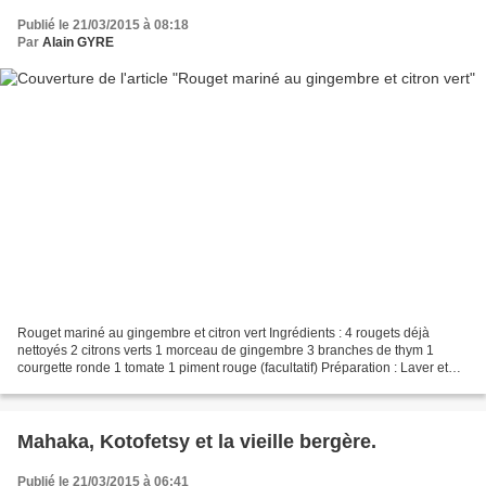
Publié le 21/03/2015 à 08:18
Par
Alain GYRE
Rouget mariné au gingembre et citron vert Ingrédients : 4 rougets déjà
nettoyés 2 citrons verts 1 morceau de gingembre 3 branches de thym 1
courgette ronde 1 tomate 1 piment rouge (facultatif) Préparation : Laver et
essuyer les poissons. Déposer dans...
Mahaka, Kotofetsy et la vieille bergère.
Publié le 21/03/2015 à 06:41