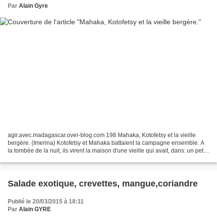
Par
Alain Gyre
agir.avec.madagascar.over-blog.com 198 Mahaka, Kotofetsy et la vieille
bergère. (Imerina) Kotofetsy et Mahaka battaient la campagne ensemble. A
la tombée de la nuit, ils virent la maison d'une vieille qui avait, dans: un petit
parc, un troupeau de moutons...
Salade exotique, crevettes, mangue,coriandre
Publié le 20/03/2015 à 18:11
Par
Alain GYRE