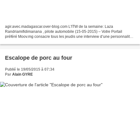
agir.avec.madagascar.over-blog.com L'ITW de la semaine: Laza
Randriamifidimanana , pilote automobile (15-05-2015) – Votre Portail
préféré Moov.mg consacre tous les jeudis une interview d’une personnalité.
Cette semaine, nous avons choisi Laza Randriamifidimanana,...
Escalope de porc au four
Publié le 19/05/2015 à 07:34
Par
Alain GYRE