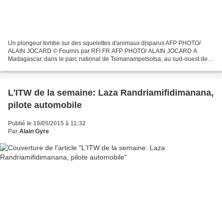
Un plongeur tombe sur des squelettes d'animaux disparus AFP PHOTO/
ALAIN JOCARD © Fournis par RFI FR AFP PHOTO/ ALAIN JOCARD A
Madagascar, dans le parc national de Tsimanampetsotsa, au sud-ouest de la
Grande île, un jeune passionné de plongée a découvert...
L'ITW de la semaine: Laza Randriamifidimanana,
pilote automobile
Publié le 19/05/2015 à 11:32
Par
Alain Gyre