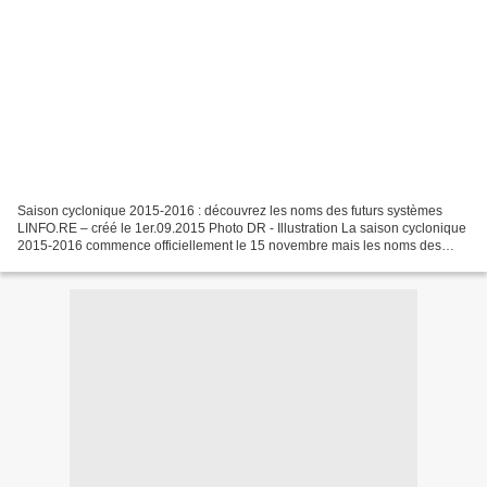
Saison cyclonique 2015-2016 : découvrez les noms des futurs systèmes
LINFO.RE – créé le 1er.09.2015 Photo DR - Illustration La saison cyclonique
2015-2016 commence officiellement le 15 novembre mais les noms des
prochains systèmes dépressionnaires ont...