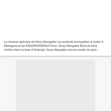
La réserve spéciale de Nosy Mangabe Les endroits incroyables à visiter à
Madagascar by RANDRIANIRINA Feno -Nosy Mangabe Bout de terre
nichée dans la baie d’Antongil, Nosy Mangabe est une partie du parc
national de Masoala. L’île dont la superficie est...