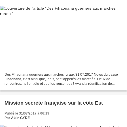
Des Fihaonana guerriers aux marchés ruraux 31.07.2017 Notes du passé
Fihaonana, c’est ainsi que, jadis, sont appelés les marchés. Lieux de
rencontres, ils l’ont été et quelles rencontres ! Avant la réunification de
l’Imerina par Andrianampoinimerina,...
Mission secrète française sur la côte Est
Publié le 31/07/2017 à 06:19
Par
Alain GYRE