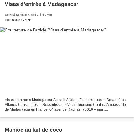
Visas d’entrée à Madagascar
Publié le 16/07/2017 à 17:48
Par
Alain GYRE
Visas d’entrée à Madagascar Accueil Affaires Economiques et Douanières
Affaires Consulaires et Ressortissants Visas Tourisme Contact Ambassade
de Madagascar en France, 04 avenue Raphaël 75016 – mail:
infoambamadparis@yahoo.fr Téléphone: 09 83 32 45 15...
Manioc au lait de coco