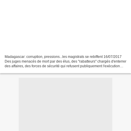
Madagascar: corruption, pressions...les magistrats se rebiffent 16/07/2017
Des juges menacés de mort par des élus, des "rabatteurs" chargés d'enterrer
des affaires, des forces de sécurité qui refusent publiquement l'exécution
d'un jugement: à Madagascar,...