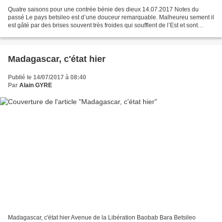
Quatre saisons pour une contrée bénie des dieux 14.07.2017 Notes du
passé Le pays betsileo est d’une douceur remarquable. Malheureu sement il
est gâté par des brises souvent très froides qui soufflent de l’Est et sont
souvent accompagnés de brouillards....
Madagascar, c'état hier
Publié le 14/07/2017 à 08:40
Par
Alain GYRE
Madagascar, c'état hier Avenue de la Libération Baobab Bara Betsileo