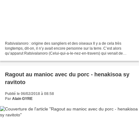
Ratsivalanoro : origine des sangliers et des oiseaux Il y a de cela très
longtemps, dit-on, il n’y avait encore personne sur la terre. C’est alors
qu’apparut Ratsivalanoro (Celui-qui-a-le-nez-en-travers) qui venait de
l’intérieur de la terre. Lorsqu’il...
Ragout au manioc avec du porc - henakisoa sy
ravitoto
Publié le 06/02/2018 à 08:58
Par
Alain GYRE