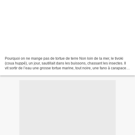
Pourquoi on ne mange pas de tortue de terre Non loin de la mer, le tivoki
(coua huppé), un jour, sautillait dans les buissons, chassant les insectes. Il
vit sortir de l’eau une grosse tortue marine, tout noire, une fano à carapace
écailleuse. Tous deux...