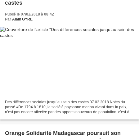
castes
Publié le 07/02/2018 à 08:42
Par
Alain GYRE
Des différences sociales jusqu’au sein des castes 07.02.2018 Notes du
passé «De 1794 à 1810, la société paysanne merina vivant dans la paix,
n’est pas encore affectée par des apports nouveaux de population, c’est-à-
dire d’autres Malgaches soumis et des...
Orange Solidarité Madagascar poursuit son