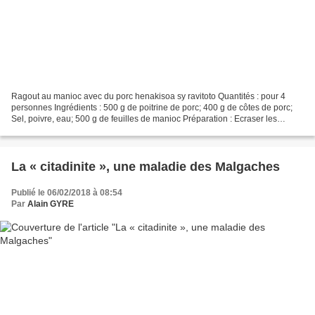
Ragout au manioc avec du porc henakisoa sy ravitoto Quantités : pour 4
personnes Ingrédients : 500 g de poitrine de porc; 400 g de côtes de porc;
Sel, poivre, eau; 500 g de feuilles de manioc Préparation : Ecraser les
feuilles de manioc au pilon Couper...
La « citadinite », une maladie des Malgaches
Publié le 06/02/2018 à 08:54
Par
Alain GYRE