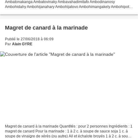
Ambatonakanga Ambatovinaky Ambavahadimitafo Ambodinanosy
Ambohidahy Ambohijanahary Ambohijatovo Ambohimangakely Ambohipotsy
Ambohitsiroa Ankadinandriana Ampamarinana Ampandrana Sud Amparibe
Ampefiloha Analakely Analamanga Andohalo Ankadibevavo Ankadifotsy
Ankadivato Antsahatsiroa Behoririka Faravohitra Clocher...
Magret de canard à la marinade
Publié le 27/06/2018 à 06:09
Par
Alain GYRE
Magret de canard à la marinade Quantités : pour 2 personnes Ingrédients : 1
magret de canard Pour la marinade : 1 à 2 c. à soupe de sauce soja 1 c. à
soupe de vinaigre de xérès (ou autre) Ail et échalote broyés 1 à 2 c. à soupe