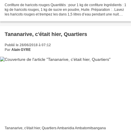
Confiture de haricots rouges Quantités : pour 1 kg de confiture Ingrédients : 1
kg de haricots rouges, 1 kg de sucre en poudre, Huile. Préparation : . Lavez
les haricots rouges et trempez les dans 1,5 litres d’eau pendant une nuit.
Mettez-les à cuire...
Tananarive, c'était hier, Quartiers
Publié le 28/06/2018 à 07:12
Par
Alain GYRE
Tananarive, c'était hier, Quartiers Ambanidia Ambatomitsangana