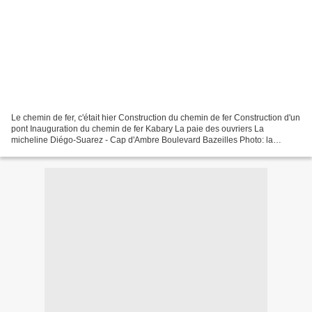
Le chemin de fer, c'était hier Construction du chemin de fer Construction d'un
pont Inauguration du chemin de fer Kabary La paie des ouvriers La
micheline Diégo-Suarez - Cap d'Ambre Boulevard Bazeilles Photo: la
Tribune de Diégo Fianarantsoa - Côte Est Madiorano...