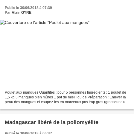
Publié le 30/06/2018 à 07:39
Par
Alain GYRE
Poulet aux mangues Quantités : pour 5 personnes Ingrédients : 1 poulet de
1,5 kg 3 mangues bien mûres 1 pot de miel liquide Préparation : Enlever la
peau des mangues et coupez-les en morceaux pas trop gros (grosseur d'un
abricot environ). Mettez les morceaux...
Madagascar libéré de la poliomyélite
Publié le 30/06/2018 à 06:47