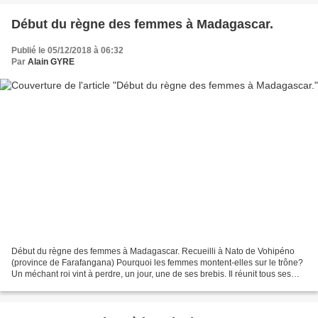
Début du règne des femmes à Madagascar.
Publié le 05/12/2018 à 06:32
Par
Alain GYRE
Début du règne des femmes à Madagascar. Recueilli à Nato de Vohipéno
(province de Farafangana) Pourquoi les femmes montent-elles sur le trône?
Un méchant roi vint à perdre, un jour, une de ses brebis. Il réunit tous ses
serviteurs et leur dit : « Allez...