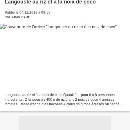
Langouste au riz et à la noix de coco
Publié le 04/12/2018 à 08:55
Par
Alain GYRE
Langouste au riz et à la noix de coco Quantités : pour 6 à 8 personnes
Ingrédients : 2 langoustes 400 g de riz blanc 2 noix de coco 4 grosses
tomates 1 tasse d'échalotes hachées 4 clous de girofle écrasés Ail haché 4
c. à soupe d'huile Sel Poivre Gingembre...