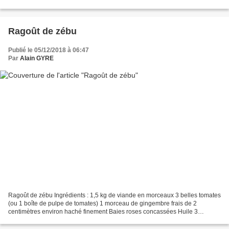
au Malgache Jean Pierre Haga Andriamampandry....
Ragoût de zébu
Publié le 05/12/2018 à 06:47
Par
Alain GYRE
Ragoût de zébu Ingrédients : 1,5 kg de viande en morceaux 3 belles tomates
(ou 1 boîte de pulpe de tomates) 1 morceau de gingembre frais de 2
centimètres environ haché finement Baies roses concassées Huile 3
gousses d'ail moulues 2 gros oignons émincés...