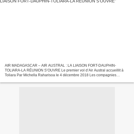
AIR MADAGASCAR – AIR AUSTRAL : LA LIAISON FORT-DAUPHIN-
TOLIARA-LA RÉUNION S’OUVRE Le premier vol d’Air Austral accueillit à
Toliara Par Michella Raharisoa le 4 décembre 2018 Les compagnies
partenaires Air Madagascar et Air Austral ont inauguré le premier...