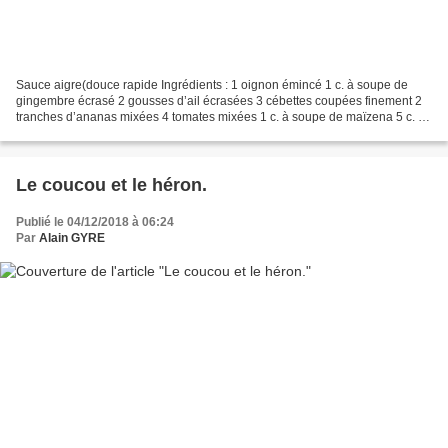
Sauce aigre(douce rapide Ingrédients : 1 oignon émincé 1 c. à soupe de
gingembre écrasé 2 gousses d’ail écrasées 3 cébettes coupées finement 2
tranches d’ananas mixées 4 tomates mixées 1 c. à soupe de maïzena 5 c. à
soupe d’huile 6 c. à soupe de vinaigre...
Le coucou et le héron.
Publié le 04/12/2018 à 06:24
Par
Alain GYRE