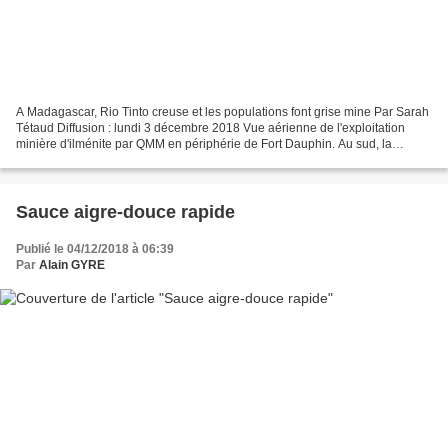
A Madagascar, Rio Tinto creuse et les populations font grise mine Par Sarah
Tétaud Diffusion : lundi 3 décembre 2018 Vue aérienne de l'exploitation
minière d'ilménite par QMM en périphérie de Fort Dauphin. Au sud, la
lagune dans laquelle les pêcheurs...
Sauce aigre-douce rapide
Publié le 04/12/2018 à 06:39
Par
Alain GYRE