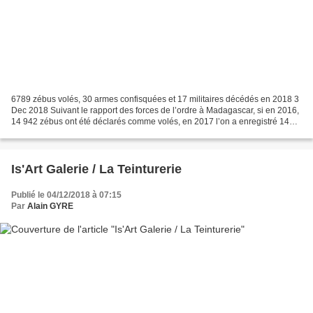
6789 zébus volés, 30 armes confisquées et 17 militaires décédés en 2018 3
Dec 2018 Suivant le rapport des forces de l’ordre à Madagascar, si en 2016,
14 942 zébus ont été déclarés comme volés, en 2017 l’on a enregistré 14
423 vols de zébus. Mais ce chiffre...
Is'Art Galerie / La Teinturerie
Publié le 04/12/2018 à 07:15
Par
Alain GYRE