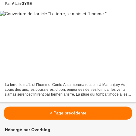
Par
Alain GYRE
La terre, le maïs et l’homme. Conte Antaimorona recueilli à Mananjary Au
cours des ans, les poussières, dit-on, emportées de très loin par les vents,
s'amas sèrent et finirent par former la terre. La pluie qui tombait modela les
montagnes et les vallées...
< Page précédente
Hébergé par Overblog