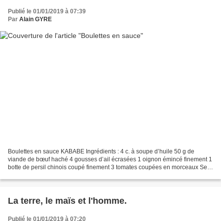
Publié le 01/01/2019 à 07:39
Par
Alain GYRE
Boulettes en sauce KABABE Ingrédients : 4 c. à soupe d’huile 50 g de
viande de bœuf haché 4 gousses d’ail écrasées 1 oignon émincé finement 1
botte de persil chinois coupé finement 3 tomates coupées en morceaux Sel,
poivre Préparation : Dans un saladier,...
La terre, le maïs et l'homme.
Publié le 01/01/2019 à 07:20