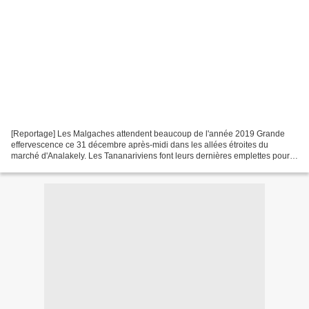
[Reportage] Les Malgaches attendent beaucoup de l'année 2019 Grande
effervescence ce 31 décembre après-midi dans les allées étroites du
marché d'Analakely. Les Tananariviens font leurs dernières emplettes pour
les festivités du soir et du lendemain. ©...