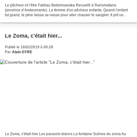
Le pêcheur et l’être Fabliau Betsimisaraka Recueilli à Ranomafana
(province d’Andevoranto). La femme d'un pêcheur enfanta. Quand l’enfant
fut grand, le père laissa sa nasse pour aller chasser le sanglier. Il prit un
sanglier et le donna à sa femme et...
Le Zoma, c'était hier...
Publié le 16/02/2019 à 09:28
Par
Alain GYRE
Le Zoma, c'était hier Les parasols blancs La fontaine Scènes du zoma Au