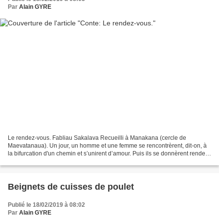
Par
Alain GYRE
Le rendez-vous. Fabliau Sakalava Recueilli à Manakana (cercle de
Maevatanaua). Un jour, un homme et une femme se rencontrèrent, dit-on, à
la bifurcation d'un chemin et s’unirent d’amour. Puis ils se donnèrent rendez-
vous en haut d’une montagne, et, le...
Beignets de cuisses de poulet
Publié le 18/02/2019 à 08:02
Par
Alain GYRE