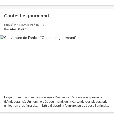
profonde, nul arbre n’a...
Conte: Le gourmand
Publié le 16/02/2019 à 07:37
Par
Alain GYRE
Le gourmand Fabliau Betsimisaraka Recueilli à Ranomafana (province
d'Andevoranto). Un homme très gourmand, qui avait tendu des pièges, prit
un jour un gros fanaloka ; il brûla d’abord la fourrure, puis déposa l’animal
auprès de son village. Ce gourmand...