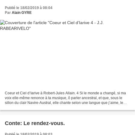
Publié le 18/02/2019 à 08:04
Par
Alain GYRE
Coeur et Ciel d’Iarive à Robert-Jules Allain. 4 Si le monde a changé, si ma
voix elle-même renonce à ta musique, ô parler ancestral, et que, sous le
sillon du clair Navire-Austral, elle chante selon une langue que j’aime, le
sang héréditaire et l’âme...
Conte: Le rendez-vous.
Publié le 18/02/2019 à 08:03