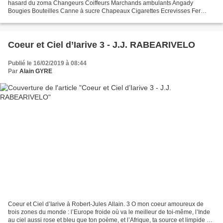
hasard du zoma Changeurs Coiffeurs Marchands ambulants Angady
Bougies Bouteilles Canne à sucre Chapeaux Cigarettes Ecrevisses Fer
blanc Fleurs Fruits Herana Koba Lambamena Photo:...
Coeur et Ciel d’Iarive 3 - J.J. RABEARIVELO
Publié le 16/02/2019 à 08:44
Par
Alain GYRE
Coeur et Ciel d’Iarive à Robert-Jules Allain. 3 O mon coeur amoureux de
trois zones du monde : l’Europe froide où va le meilleur de toi-même, l’Inde
au ciel aussi rose et bleu que ton poème, et l’Afrique, ta source et limpide et