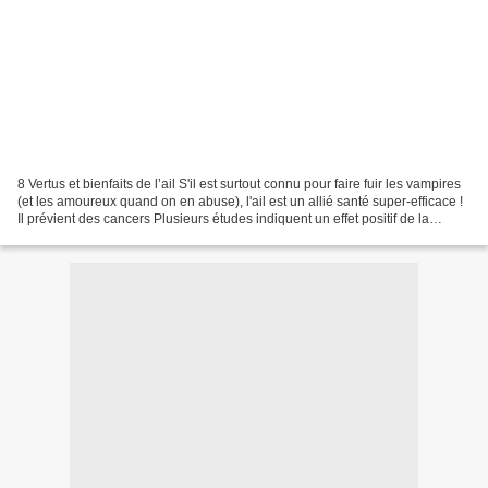
8 Vertus et bienfaits de l’ail S'il est surtout connu pour faire fuir les vampires
(et les amoureux quand on en abuse), l'ail est un allié santé super-efficace !
Il prévient des cancers Plusieurs études indiquent un effet positif de la
consommation d'ail...