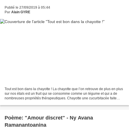
Publié le 27/09/2019 à 05:44
Par
Alain GYRE
Tout est bon dans la chayotte ! La chayotte que l’on retrouve de plus en plus
sur nos étals est un fruit qui se consomme comme un légume et qui a de
nombreuses propriétés thérapeutiques. Chayotte une cucurbitacée faite
pour la cuisine et la santé La chayotte...
Poème: "Amour discret" - Ny Avana
Ramanantoanina