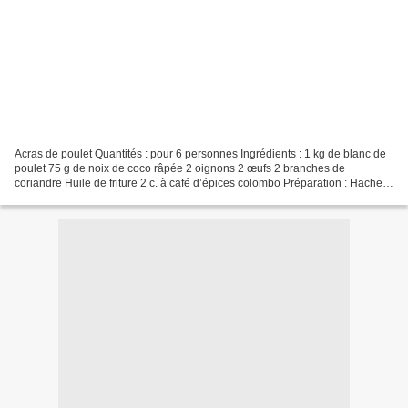
Acras de poulet Quantités : pour 6 personnes Ingrédients : 1 kg de blanc de
poulet 75 g de noix de coco râpée 2 oignons 2 œufs 2 branches de
coriandre Huile de friture 2 c. à café d’épices colombo Préparation : Hachez
le blanc de poulet. Émincez les oignons...