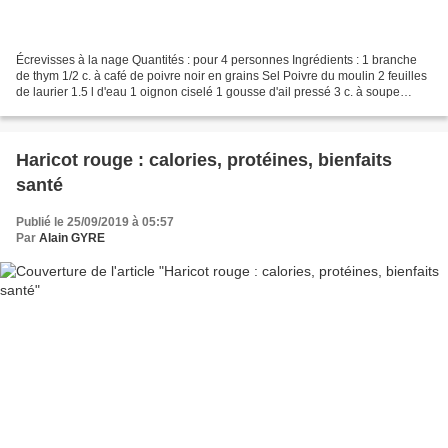
Écrevisses à la nage Quantités : pour 4 personnes Ingrédients : 1 branche
de thym 1/2 c. à café de poivre noir en grains Sel Poivre du moulin 2 feuilles
de laurier 1.5 l d'eau 1 oignon ciselé 1 gousse d'ail pressé 3 c. à soupe
d'huile d'arachide 24 écrevisses...
Haricot rouge : calories, protéines, bienfaits
santé
Publié le 25/09/2019 à 05:57
Par
Alain GYRE