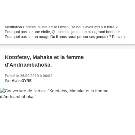
Méditation Comme injuste est le Destin, De nous avoir mis sur terre ?
Pourquoi pas sur une étoile, Qui semble jouir d’un plus grand bonheur.
Pourquoi pas sur un nuage Où il nous aurai prit sur ses genoux ? Parce que
le nuage est-il toujours prêt à menacer...
Kotofetsy, Mahaka et la femme
d'Andriambahoka.
Publié le 26/09/2019 à 06:02
Par
Alain GYRE