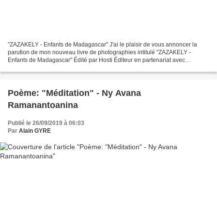
"ZAZAKELY - Enfants de Madagascar" J'ai le plaisir de vous annoncer la
parution de mon nouveau livre de photographies intitulé "ZAZAKELY -
Enfants de Madagascar" Édité par Hosti Éditeur en partenariat avec
l'Association Zazakely Sambatra Ce livre de 96...
Poème: "Méditation" - Ny Avana
Ramanantoanina
Publié le 26/09/2019 à 06:03
Par
Alain GYRE