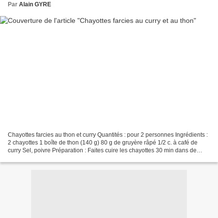
Par
Alain GYRE
Chayottes farcies au thon et curry Quantités : pour 2 personnes Ingrédients :
2 chayottes 1 boîte de thon (140 g) 80 g de gruyère râpé 1/2 c. à café de
curry Sel, poivre Préparation : Faites cuire les chayottes 30 min dans de
l’eau bouillante salée. Laissez...