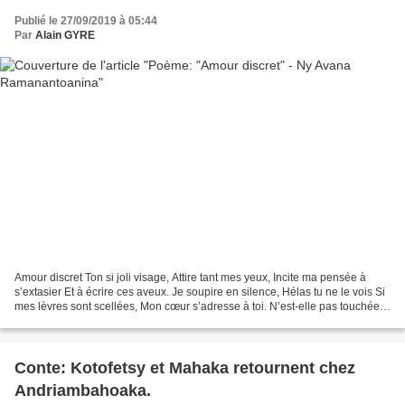
Publié le 27/09/2019 à 05:44
Par
Alain GYRE
Amour discret Ton si joli visage, Attire tant mes yeux, Incite ma pensée à
s’extasier Et à écrire ces aveux. Je soupire en silence, Hélas tu ne le vois Si
mes lèvres sont scellées, Mon cœur s’adresse à toi. N’est-elle pas touchée
Pour s’assombrir en me...
Conte: Kotofetsy et Mahaka retournent chez
Andriambahoaka.