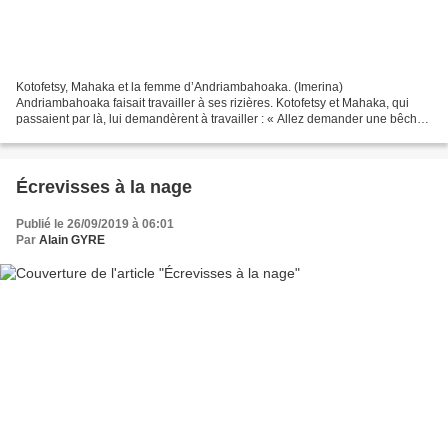
Kotofetsy, Mahaka et la femme d’Andriambahoaka. (Imerina)
Andriambahoaka faisait travailler à ses rizières. Kotofetsy et Mahaka, qui
passaient par là, lui demandèrent à travailler : « Allez demander une bêche
à ma femme, leur dit le fermier. » Ils se...
Écrevisses à la nage
Publié le 26/09/2019 à 06:01
Par
Alain GYRE