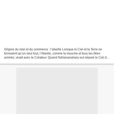
Origine du miel et du commerce : l’abeille Lorsque le Ciel et la Terre ne
formaient qu’un seul tout, l’Abeille, comme la mouche et tous les êtres
animés, vivait avec le Créateur. Quand Ndriananahary eut séparé le Ciel de
la Terre, il demanda à l’abeille...