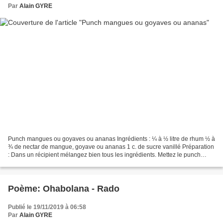
Par
Alain GYRE
Punch mangues ou goyaves ou ananas Ingrédients : ¼ à ½ litre de rhum ½ à
¾ de nectar de mangue, goyave ou ananas 1 c. de sucre vanillé Préparation
: Dans un récipient mélangez bien tous les ingrédients. Mettez le punch
dans une bouteille. Se boit frais....
Poème: Ohabolana - Rado
Publié le 19/11/2019 à 06:58
Par
Alain GYRE