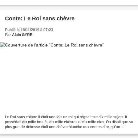
Puissent tous ceux qui ont foulé...
Conte: Le Roi sans chèvre
Publié le 18/11/2019 à 07:23
Par
Alain GYRE
Le Roi sans chèvre Il était une fois un roi qui régnait sur dix mille sujets. Il
possédait dix mille bœufs, dix mille chèvres et dix mille oies. On disait que sa
plus grande richesse était une chèvre blanche aux cornes d’or, qu’on
appelait la Chèvre d’Abondance,...