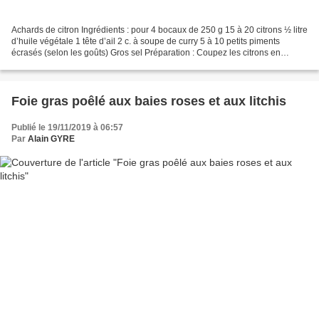
Achards de citron Ingrédients : pour 4 bocaux de 250 g 15 à 20 citrons ½ litre
d’huile végétale 1 tête d’ail 2 c. à soupe de curry 5 à 10 petits piments
écrasés (selon les goûts) Gros sel Préparation : Coupez les citrons en
quatre. Recouvrez-les complètement...
Foie gras poêlé aux baies roses et aux litchis
Publié le 19/11/2019 à 06:57
Par
Alain GYRE