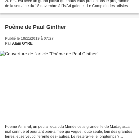
2019 C'est avec un grand plaisir que nous vous présentons le programme
de la semaine du 18 novembre à l'Is'Art galerie - Le Comptoir des artistes -
La Teinturerie -mercredi 20 novembre...
Poême de Paul Ginther
Publié le 18/11/2019 à 07:27
Par
Alain GYRE
Poême Ainsi vit, un peu à l'écart du Monde cette grande Ile de Madagascar
mal connue et pourtant bien-aimée qui vogue, toute seule, loin des grandes
terres, et se veut différente des- autres. Le restera-t-elle longtemps ?