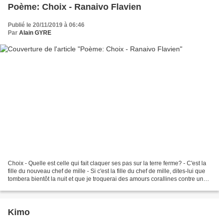
Poème: Choix - Ranaivo Flavien
Publié le 20/11/2019 à 06:46
Par
Alain GYRE
Choix - Quelle est celle qui fait claquer ses pas sur la terre ferme? - C'est la
fille du nouveau chef de mille - Si c'est la fille du chef de mille, dites-lui que
tombera bientôt la nuit et que je troquerai des amours corallines contre un
soupçon d'amitié...
Kimo