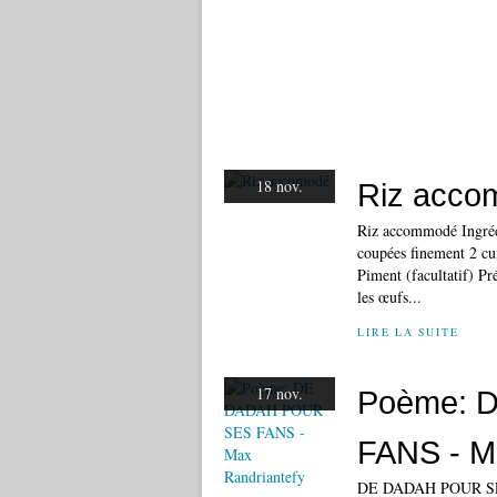
18 nov.
Riz acco
Riz accommodé Ingrédie
coupées finement 2 cui
Piment (facultatif) Pr
les œufs...
LIRE LA SUITE
17 nov.
Poème: 
FANS - M
DE DADAH POUR SES F