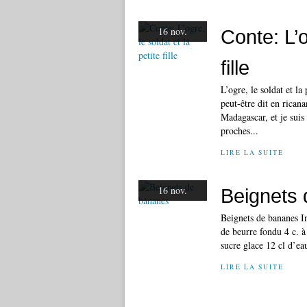
16 nov.
Conte: L’o
fille
L’ogre, le soldat et la
peut-être dit en rican
Madagascar, et je suis
proches...
LIRE LA SUITE
16 nov.
Beignets
Beignets de bananes In
de beurre fondu 4 c. à
sucre glace 12 cl d’eau
LIRE LA SUITE