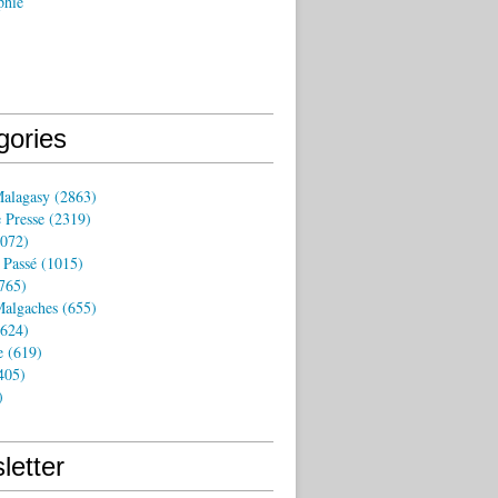
phie
gories
Malagasy
(2863)
 Presse
(2319)
072)
 Passé
(1015)
765)
algaches
(655)
624)
e
(619)
405)
)
letter