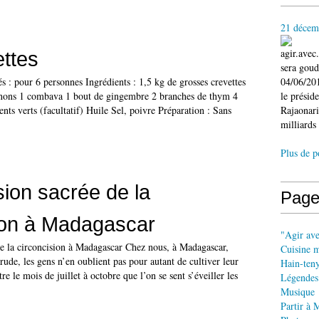
21 décem
agir.ave
ettes
sera gou
és : pour 6 personnes Ingrédients : 1,5 kg de grosses crevettes
04/06/201
gnons 1 combava 1 bout de gingembre 2 branches de thym 4
le présid
ts verts (facultatif) Huile Sel, poivre Préparation : Sans
Rajaonari
milliards 
Plus de p
ion sacrée de la
Page
ion à Madagascar
"Agir av
e la circoncision à Madagascar Chez nous, à Madagascar,
Cuisine 
rude, les gens n’en oublient pas pour autant de cultiver leur
Hain-ten
tre le mois de juillet à octobre que l’on se sent s’éveiller les
Légendes
Musique
Partir à 