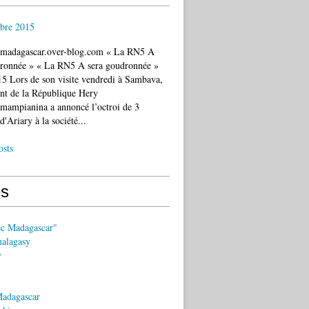
bre 2015
c.madagascar.over-blog.com « La RN5 A
dronnée » « La RN5 A sera goudronnée »
5 Lors de son visite vendredi à Sambava,
ent de la République Hery
mampianina a annoncé l’octroi de 3
d'Ariary à la société...
osts
s
ec Madagascar"
malagasy
y
Madagascar