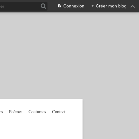
Connexion
+
Créer mon blog
es
Poèmes
Coutumes
Contact