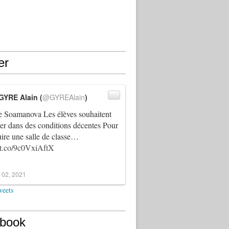
er
GYRE Alain (
@GYREAlain
)
 Soamanova Les élèves souhaitent
ller dans des conditions décentes Pour
uire une salle de classe…
//t.co/9c0VxiAftX
 02, 2021
weets
book