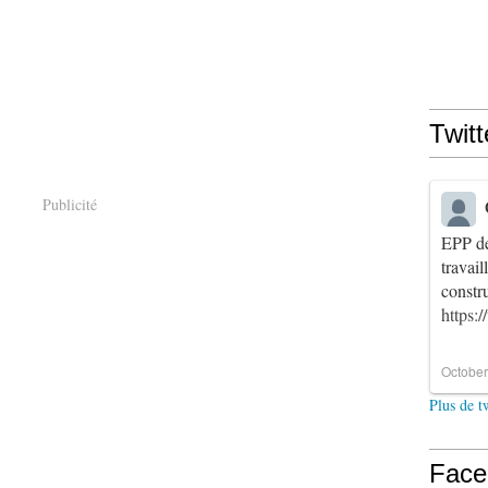
Twitt
Publicité
EPP de
travai
constr
https:
October
Plus de t
Face