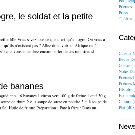
Photogra
Poèmes
Presse
gre, le soldat et la petite
Théâtre
Caté
 petite fille Vous savez tous ce que c’est qu’un ogre. On vous a
ant qu’ils n’existent pas ? Allez donc voir en Afrique ou à
 sûr que vous entendrez encore parler de ces monstres si
Cuisine 
Revue De
Contes
(1
Notes Du
Poèmes
(
Poèmes M
 de bananes
Histoire
(
Economi
grédients : 6 bananes 1 citron vert 100 g de farine 1 œuf 30 g
Culture
(
 soupe de rhum 2 c. à soupe de sucre en poudre 3 c. à soupe de
Plat
(405
 Sel Huile de friture Préparation : Pâte à frire : Dans un...
News