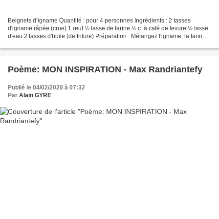
Beignets d’igname Quantité : pour 4 personnes Ingrédients : 2 tasses
d'igname râpée (crue) 1 œuf ½ tasse de farine ½ c. à café de levure ½ tasse
d'eau 2 tasses d'huile (de friture) Préparation : Mélangez l'igname, la farine,
l'œuf battu et l'eau. Déposez...
Poème: MON INSPIRATION - Max Randriantefy
Publié le 04/02/2020 à 07:32
Par
Alain GYRE