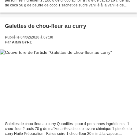
personnes Ingrédients : 200 g de chocolat noir à 70% de cacao 20 cl de lait
de coco 50 g de beurre de coco 1 sachet de sucre vanillé à la vanille de
Madagascar Quelques grains de poivre...
Galettes de chou-fleur au curry
Publié le 04/02/2020 à 07:30
Par
Alain GYRE
Galettes de chou-fleur au curry Quantités : pour 4 personnes Ingrédients : 1
chou-fleur 2 œufs 70 g de maïzena ½ sachet de levure chimique 1 pincée de
curry Huile Préparation : Faites cuire 1 chou-fleur 20 min à la vapeur.