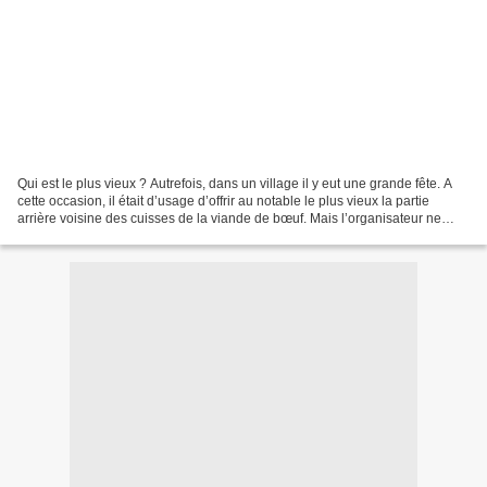
Qui est le plus vieux ? Autrefois, dans un village il y eut une grande fête. A
cette occasion, il était d’usage d’offrir au notable le plus vieux la partie
arrière voisine des cuisses de la viande de bœuf. Mais l’organisateur ne
savait pas qui le méritait...