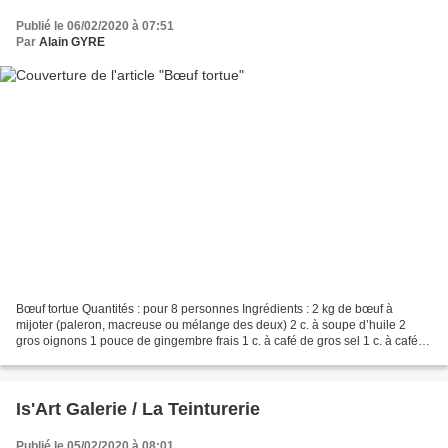
Publié le 06/02/2020 à 07:51
Par
Alain GYRE
Bœuf tortue Quantités : pour 8 personnes Ingrédients : 2 kg de bœuf à
mijoter (paleron, macreuse ou mélange des deux) 2 c. à soupe d’huile 2
gros oignons 1 pouce de gingembre frais 1 c. à café de gros sel 1 c. à café
de poivre en mélange (noir, blanc,...
Is'Art Galerie / La Teinturerie
Publié le 05/02/2020 à 08:01