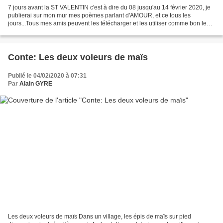
7 jours avant la ST VALENTIN c'est à dire du 08 jusqu'au 14 février 2020, je
publierai sur mon mur mes poèmes parlant d'AMOUR, et ce tous les
jours...Tous mes amis peuvent les télécharger et les utiliser comme bon leur
semble ... Depuis quelques temps,...
Conte: Les deux voleurs de maïs
Publié le 04/02/2020 à 07:31
Par
Alain GYRE
Les deux voleurs de maïs Dans un village, les épis de maïs sur pied