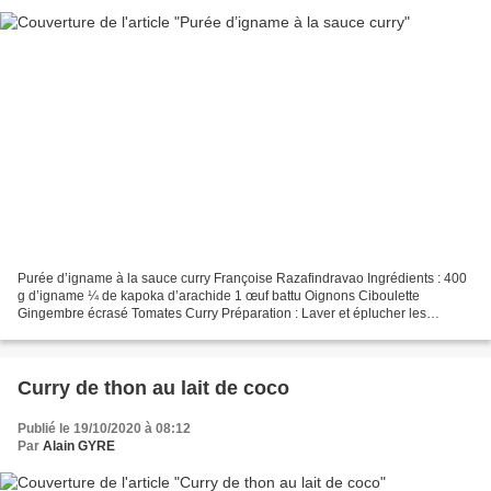
Purée d’igname à la sauce curry Françoise Razafindravao Ingrédients : 400
g d’igname ¼ de kapoka d’arachide 1 œuf battu Oignons Ciboulette
Gingembre écrasé Tomates Curry Préparation : Laver et éplucher les
ignames. Les cuire. Faire une purée. Ecraser...
Curry de thon au lait de coco
Publié le 19/10/2020 à 08:12
Par
Alain GYRE