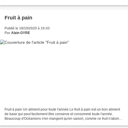
ignames. Les faire cuire....
Fruit à pain
Publié le 18/10/2020 à 10:43
Par
Alain GYRE
Fruit à pain Un aliment pour toute l'année Le fruit à pain est un bon aliment
de base qui peut facilement être conserve et consommé toute l'année.
Beaucoup d'Océaniens n'en mangent qu'en saison; comme ce fruit n'abonde
qu'à une époque et qu'on a rarement...