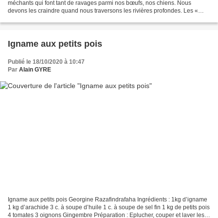
méchants qui font tant de ravages parmi nos bœufs, nos chiens. Nous
devons les craindre quand nous traversons les rivières profondes. Les «
Zafindravoay » (1) eux, s’abstiennent de...
Igname aux petits pois
Publié le 18/10/2020 à 10:47
Par
Alain GYRE
Igname aux petits pois Georgine Razafindrafaha Ingrédients : 1kg d’igname
1 kg d’arachide 3 c. à soupe d’huile 1 c. à soupe de sel fin 1 kg de petits pois
4 tomates 3 oignons Gingembre Préparation : Eplucher, couper et laver les