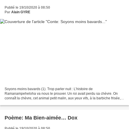
Publié le 19/10/2020 à 08:50
Par
Alain GYRE
Soyons moins bavards (1). Trop parler nuit : L’histoire de
Ramanampeheloha va nous le prouver. Un roi avait perdu sa chèvre. On
connaît la chèvre, cet animal petit malin, aux yeux vifs, à la barbiche frisée,
aux cornes recourbées, qui cherche toujours...
Poème: Ma Bien-aimée… Dox
Publié le 19/10/2020 à 08:50