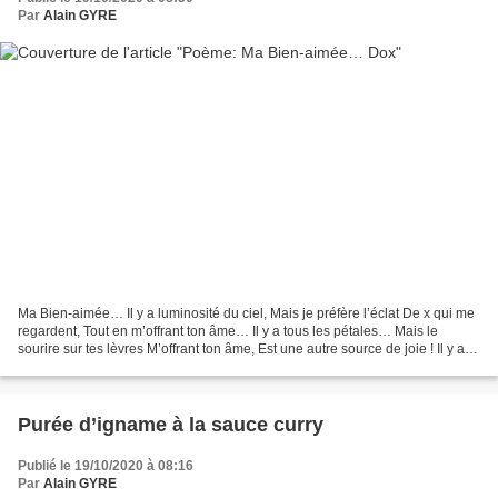
Par
Alain GYRE
Ma Bien-aimée… Il y a luminosité du ciel, Mais je préfère l’éclat De x qui me
regardent, Tout en m’offrant ton âme… Il y a tous les pétales… Mais le
sourire sur tes lèvres M’offrant ton âme, Est une autre source de joie ! Il y a
toutes les fleurs… Mais...
Purée d’igname à la sauce curry
Publié le 19/10/2020 à 08:16
Par
Alain GYRE