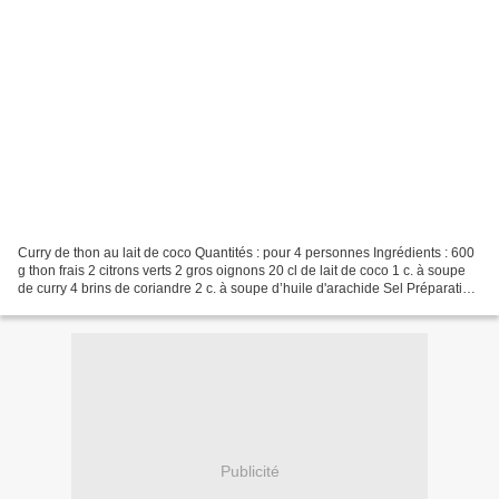
Curry de thon au lait de coco Quantités : pour 4 personnes Ingrédients : 600
g thon frais 2 citrons verts 2 gros oignons 20 cl de lait de coco 1 c. à soupe
de curry 4 brins de coriandre 2 c. à soupe d’huile d'arachide Sel Préparation
: Retirez la peau...
Publicité