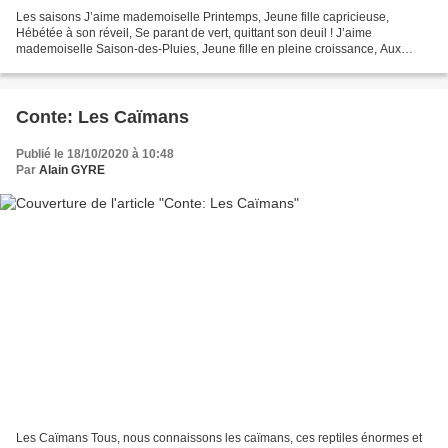
Les saisons J’aime mademoiselle Printemps, Jeune fille capricieuse,
Hébétée à son réveil, Se parant de vert, quittant son deuil ! J’aime
mademoiselle Saison-des-Pluies, Jeune fille en pleine croissance, Aux
cheveux longs et aux formes pleines Coquette...
Conte: Les Caïmans
Publié le 18/10/2020 à 10:48
Par
Alain GYRE
Les Caïmans Tous, nous connaissons les caïmans, ces reptiles énormes et