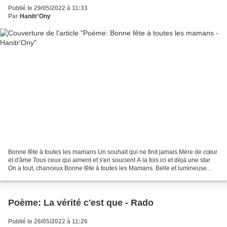
Publié le 29/05/2022 à 11:33
Par
Hanitr'Ony
Bonne fête à toutes les mamans Un souhait qui ne finit jamais Mère de cœur
et d'âme Tous ceux qui aiment et s'en soucient A la fois ici et déjà une star
On a tout, chanceux Bonne fête à toutes les Mamans. Belle et lumineuse
journée M E R I N G Problème...
Poème: La vérité c'est que - Rado
Publié le 26/05/2022 à 11:26