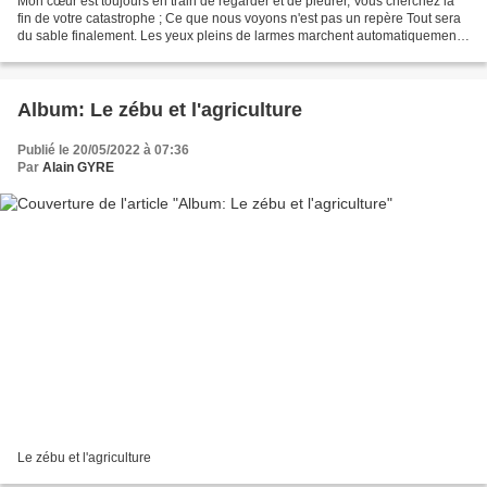
Mon cœur est toujours en train de regarder et de pleurer, Vous cherchez la
fin de votre catastrophe ; Ce que nous voyons n'est pas un repère Tout sera
du sable finalement. Les yeux pleins de larmes marchent automatiquement,
Toujours à la recherche, toujours...
Album: Le zébu et l'agriculture
Publié le 20/05/2022 à 07:36
Par
Alain GYRE
Le zébu et l'agriculture