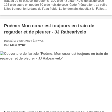
Gâteau de riz et coco Ingrédients : 300 g de riz gluant 40 cl de lait de coco
125 g de sucre en poudre 50 g de noix de coco râpée Préparation : La veille
faites tremper le riz dans de l’eau froide. Le lendemain, égouttez-le. Faites-le
cuire 15 min à la...
Poème: Mon cœur est toujours en train de
regarder et de pleurer - JJ Rabearivelo
Publié le 23/05/2022 à 07:54
Par
Alain GYRE