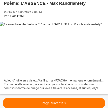
Poème: L’ABSENCE - Max Randriantefy
Publié le 18/05/2022 à 08:14
Par
Alain GYRE
Aujourd'hui je suis triste…Ma fille, ma NATACHA me manque énormément…
Et comme elle avait auparavant envoyé sur facebook un post décrivant un
cœur sous forme de nuage qui vole à travers les océans, et sur lequel j’ai
griffé quelques rimes, l’idée m’est...
Page suivante >