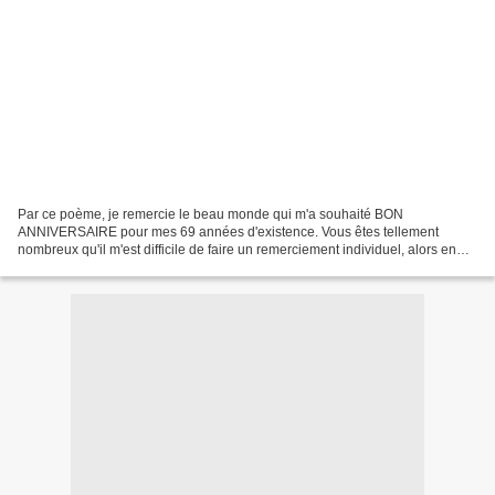
Par ce poème, je remercie le beau monde qui m'a souhaité BON
ANNIVERSAIRE pour mes 69 années d'existence. Vous êtes tellement
nombreux qu'il m'est difficile de faire un remerciement individuel, alors en
guise de retour, je me livre à vous tous pour vous...