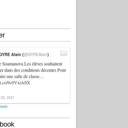
er
GYRE Alain (
@GYREAlain
)
 Soamanova Les élèves souhaitent
ller dans des conditions décentes Pour
uire une salle de classe…
//t.co/9c0VxiAftX
 02, 2021
weets
book