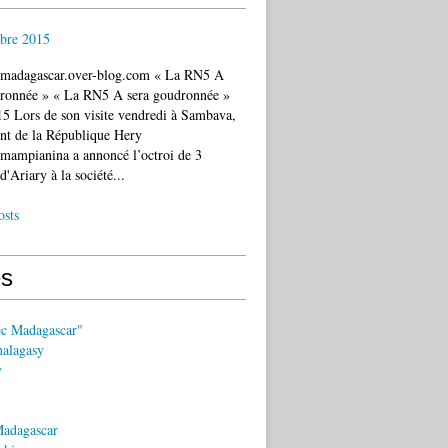
bre 2015
c.madagascar.over-blog.com « La RN5 A
dronnée » « La RN5 A sera goudronnée »
5 Lors de son visite vendredi à Sambava,
ent de la République Hery
mampianina a annoncé l’octroi de 3
d'Ariary à la société...
osts
s
ec Madagascar"
malagasy
y
Madagascar