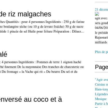
21 décem
de riz malgaches
agir.ave
hes Quantités : pour 4 personnes Ingrédients : 250 g de farine
sera gou
ure boulangère sèche (ou 10 g de levure fraîche) 50 g de sucre
04/06/201
tiède 1 pincée de sel Huile pour friture Préparation : Diluez...
le présid
Rajaonari
milliards 
Plus de p
alé
 : 4 personnes Ingrédients : Pommes de terre 1 oignon haché
Page
ché finement De la mayonnaise Des tranches de charcuterie ou
it Du fromage « la Vache qui rit » Du beurre Du sel et du
"Agir av
Cuisine 
Hain-ten
Légendes
nversé au coco et à
Musique
Partir à 