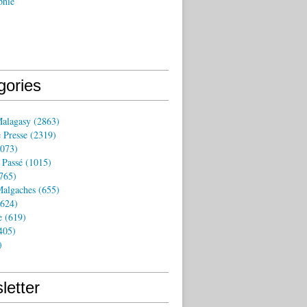
phie
gories
Malagasy
(2863)
 Presse
(2319)
073)
 Passé
(1015)
765)
algaches
(655)
624)
e
(619)
405)
)
letter