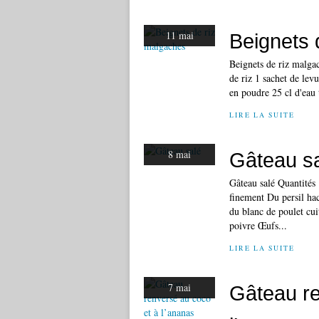
11 mai
Beignets 
Beignets de riz malgac
de riz 1 sachet de lev
en poudre 25 cl d'eau 
LIRE LA SUITE
8 mai
Gâteau s
Gâteau salé Quantités
finement Du persil ha
du blanc de poulet cu
poivre Œufs...
LIRE LA SUITE
7 mai
Gâteau re