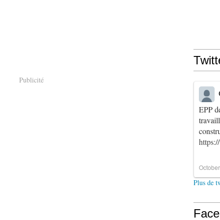
Twitt
Publicité
EPP de
travai
constr
https:
October
Plus de t
Face