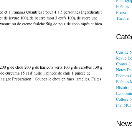
Photogra
Poèmes
o et à l’ananas Quantités : pour 4 à 5 personnes Ingrédients :
Presse
et de levure 100g de beurre mou 3 œufs 100g de sucre une
Théâtre
 yaourt ou de crème fraîche 50g de noix de coco râpée et bien
Caté
Cuisine 
Revue De
Contes
(1
200 g de chou 200 g de haricots verts 160 g de carottes 130 g
Notes Du
 de curcuma 15 cl d’huile 1 pincée de chili 1 pincée de
Poèmes
(
aigre Préparation : Coupez le chou en fines lamelles. Faites
Poèmes M
Histoire
(
Economi
Culture
(
Plat
(405
News