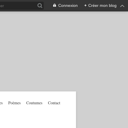
Connexion
+
Créer mon blog
es
Poèmes
Coutumes
Contact