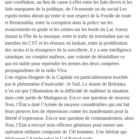
une corrélation, un lien de cause à effet entre les faits divers et les
faits marquants de la politique, de l’économie ou du social Les
esprits tordus diront qu’entre le non respect de la Feuille de route
et Remenabila, entre la corruption dans la police sur les
avancements en grade et les crimes sur les bords du Lac Anosy
durant la Fête de la musique, entre le trafic de tourmaline par un
membre du CST et les réseaux sri lankais, entre la prolifération
des sectes et la résurgence de la sorcellerie, il y a une intelligence
satanique, un complot mafieux, une volonté de déstabiliser ce
qui est stable pour reprendre les termes des deux compères
propagandistes de la radio Viva.
Une région éloignée de la Capitale est particulièrement touchée
par le phénomène d’insécurité : le Sud. Le drame de Befotaka
n’en est que l’illustration de la difficulté de maîtriser la situation
dans cette partie de Madagascar. Est-ce une question de moyens
Non, l’État a doté l’Armée de moyens considérables qui ont fait
leurs preuves lors de répressions contre les manifestants pour la
liberté d’expression. Est-ce une question de commandement, alors
Non, l’Etat a envoyé trois officiers généraux pour mener une
opération militaire composée de 150 hommes. Une hérésie qui
déshonore l’Armée selon le Gal Ramakavelo.