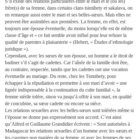
S’il existe des relations particulières entre le mari et le (ou les)
frère(s) de sa femme, dans certains clans tsimihety et sakalava, on
en remarque aussi entre le mari et ses belles-sœurs. Mais elles ne
peuvent être assimilées aux premières. La femme, en effet, est
toujours une épouse éventuelle, du moins lorsqu’elle est de même
classe d’âge et « ce fait semble avoir influé pour leur refuser la
qualité de parentes à plaisanterie » (Hebert, « Études d’ethnologie
juridique »).
Cependant, avec les sœurs de son épouse, un homme a le droit de
badiner s’il s’agit de cadettes. Car l’aînée de la famille doit être,
au contraire, respectée, tandis que les cadettes ont une vocation
éventuelle au mariage. Du reste, chez les Tsimihety, pour
échapper à la répudiation et permettre à son mari d’avoir « une
lignée indispensable à la continuation du culte familial », la
femme stérile tolère, sinon va jusqu’à offrir à son mari, en qualité
de concubine, sa sœur cadette ou encore sa nièce.
Les relations sexuelles avec les belles-sœurs sont tolérées même si
l’épouse ne donne pas expressément son accord. C’est ainsi
qu’Alfred et Guillaume Gran­didier écrivent : « Sont autorisées à
Madagascar les relations sexuelles d’un homme avec les sœurs et
les cousines non mariées de sa femme, et avec les femmes de ses