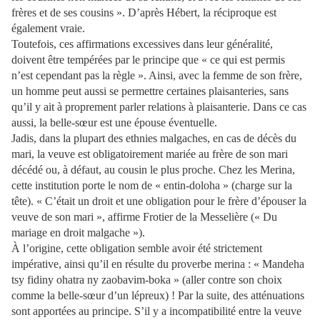
frères et de ses cousins ». D’après Hébert, la réciproque est
également vraie.
Toutefois, ces affirmations excessives dans leur généralité,
doivent être tempérées par le principe que « ce qui est permis
n’est cependant pas la règle ». Ainsi, avec la femme de son frère,
un homme peut aussi se permettre certaines plaisanteries, sans
qu’il y ait à proprement parler relations à plaisanterie. Dans ce cas
aussi, la belle-sœur est une épouse éventuelle.
Jadis, dans la plupart des ethnies malgaches, en cas de décès du
mari, la veuve est obligatoirement mariée au frère de son mari
décédé ou, à défaut, au cousin le plus proche. Chez les Merina,
cette institution porte le nom de « entin-doloha » (charge sur la
tête). « C’était un droit et une obligation pour le frère d’épouser la
veuve de son mari », affirme Frotier de la Messelière (« Du
mariage en droit malgache »).
À l’origine, cette obligation semble avoir été strictement
impérative, ainsi qu’il en résulte du proverbe merina : « Mandeha
tsy fidiny ohatra ny zaobavim-boka » (aller contre son choix
comme la belle-sœur d’un lépreux) ! Par la suite, des atténuations
sont apportées au principe. S’il y a incompatibilité entre la veuve