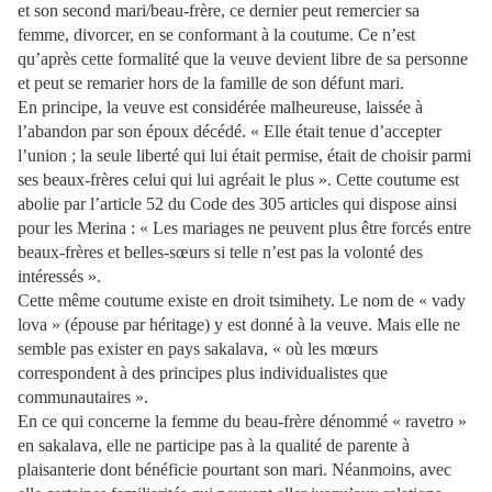
et son second mari/beau-frère, ce dernier peut remercier sa
femme, divorcer, en se conformant à la coutume. Ce n’est
qu’après cette formalité que la veuve devient libre de sa personne
et peut se remarier hors de la famille de son défunt mari.
En principe, la veuve est considérée malheureuse, laissée à
l’abandon par son époux décédé. « Elle était tenue d’accepter
l’union ; la seule liberté qui lui était permise, était de choisir parmi
ses beaux-frères celui qui lui agréait le plus ». Cette coutume est
abolie par l’article 52 du Code des 305 articles qui dispose ainsi
pour les Merina : « Les mari­ages ne peuvent plus être forcés entre
beaux-frères et belles-sœurs si telle n’est pas la volonté des
intéressés ».
Cette même coutume existe en droit tsimihety. Le nom de « vady
lova » (épouse par héritage) y est donné à la veuve. Mais elle ne
semble pas exister en pays sakalava, « où les mœurs
correspondent à des principes plus individualistes que
communautaires ».
En ce qui concerne la femme du beau-frère dénommé « ra­vetro »
en sakalava, elle ne participe pas à la qualité de parente à
plaisanterie dont bénéficie pourtant son mari. Néanmoins, avec