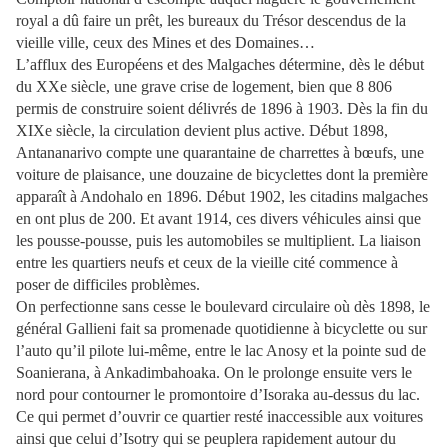
royal a dû faire un prêt, les bureaux du Trésor descendus de la
vieille ville, ceux des Mines et des Domaines…
L’afflux des Européens et des Malgaches détermine, dès le début
du XXe siècle, une grave crise de logement, bien que 8 806
permis de construire soient délivrés de 1896 à 1903. Dès la fin du
XIXe siècle, la circulation devient plus active. Début 1898,
Antananarivo compte une quarantaine de charrettes à bœufs, une
voiture de plaisance, une douzaine de bicyclettes dont la première
apparaît à Andohalo en 1896. Début 1902, les citadins malgaches
en ont plus de 200. Et avant 1914, ces divers véhicules ainsi que
les pousse-pousse, puis les automobiles se multiplient. La liaison
entre les quartiers neufs et ceux de la vieille cité commence à
poser de difficiles problèmes.
On perfectionne sans cesse le boulevard circulaire où dès 1898, le
général Gallieni fait sa promenade quotidienne à bicyclette ou sur
l’auto qu’il pilote lui-même, entre le lac Anosy et la pointe sud de
Soanierana, à Ankadim­bahoaka. On le prolonge ensuite vers le
nord pour contourner le promontoire d’Isoraka au-dessus du lac.
Ce qui permet d’ouvrir ce quartier resté inaccessible aux voitures
ainsi que celui d’Isotry qui se peuplera rapidement autour du