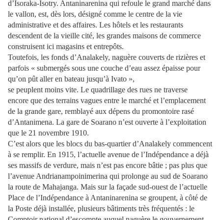
d’Isoraka-Isotry. Antaninarenina qui refoule le grand marché dans
le vallon, est, dès lors, désigné comme le centre de la vie
administrative et des affaires. Les hôtels et les restaurants
descendent de la vieille cité, les grandes maisons de commerce
construisent ici magasins et entrepôts.
Toutefois, les fonds d’Anala­kely, naguère couverts de rizières et
parfois « submergés sous une couche d’eau assez épaisse pour
qu’on pût aller en bateau jusqu’à Ivato »,
se peuplent moins vite. Le quadrillage des rues ne traverse
encore que des terrains vagues entre le marché et l’emplacement
de la grande gare, remblayé aux dépens du promontoire rasé
d’Antanimena. La gare de Soa­rano n’est ouverte à l’exploitation
que le 21 novembre 1910.
C’est alors que les blocs du bas-quartier d’Analakely commencent
à se remplir. En 1915, l’actuelle avenue de l’Indépen­dance a déjà
ses massifs de verdure, mais n’est pas encore bâtie ; pas plus que
l’avenue Andria­nampoinimerina qui prolonge au sud de Soarano
la route de Mahajanga. Mais sur la façade sud-ouest de l’actuelle
Place de l’Indépendance à Antaninarenina se groupent, à côté de
la Poste déjà installée, plusieurs bâtiments très fréquentés : le
Comptoir national d’escompte auquel naguère le gouvernement