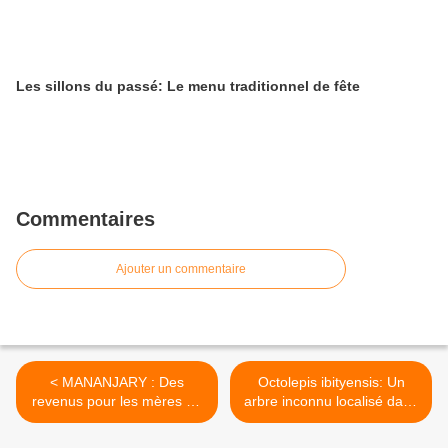
Les sillons du passé: Le menu traditionnel de fête
Commentaires
Ajouter un commentaire
< MANANJARY : Des
Octolepis ibityensis: Un
revenus pour les mères de
arbre inconnu localisé dans
jumeaux
le massif d’Ibity >