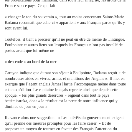
ses protestations pour maintenir, dans toute leur intégrité, les droits de la
France sur ce pays. Ce qui fait
« changer le ton du souverain », tout au moins concernant Sainte-Marie.
Radama reconnaît que celle-ci « appartient » aux Français parce qu’ils y
sont avant lui.
Toutefois, il tient à préciser qu’il ne peut en être de même de Tintingue,
Foulpointe et autres lieux sur lesquels les Français n’ont pas installé de
postes avant que lui-même ne
« descende » au bord de la mer.
Carayon indique que durant son séjour à Foulpointe, Radama reçoit « de
nombreuses aides en vivres, armes et munitions des Anglais ». Il met en
exergue que l’agent anglais James Hastie l’accompagne même dans toute
cette expédition. Le capitaine français regrette ainsi que depuis cette
époque, « les plus grands désordres » règnent dans tout le pays
betsimisaraka, dont « le résultat est la perte de notre influence qui y
diminue de jour en jour ».
Il avance alors une suggestion : « Les intérêts du gouvernement exigent
qu’il prenne des mesures promptes pour les faire cesser. » Et de
proposer un moyen de tourner en faveur des Français l’attention du