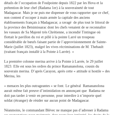
détails de l’occupation de Foulpointe depuis 1822 par les Hova et la
prétention de leur chef (Radama 1er) à la souveraineté de tout
Madagascar. Mais je ne puis me dispenser de vous rapporter que ce chef,
non content d’occuper à main armée la capitale des anciens
établissements français à Madagascar, a ravagé de plus tout le littoral de
la province des Betsimissarac dont les chefs venaient de se reconnaître
les vassaux de Sa Majesté très Chrétienne, a incendié Tintingue où
flottait le pavillon du roi et pillé à la pointe Larré un troupeau
considérable de bœufs faisant partie de l’approvisionnement de Sainte-
Marie (juillet 1823), malgré les vives récriminations de M. Thebault
(traitant français installé à la Pointe à Larrée). »
La première colonne merina arrive à la Pointe à Larrée, le 29 juillet
1823. Elle est sous les ordres du prince Ramananolona, cousin du
souverain merina. D’après Carayon, après cette « attitude si hostile » des
Merina, les
« menaces les plus outrageantes » se font. Le général Ramananolona
aurait même fait preuve d’intimidation en annonçant que Radama ne
doit pas tarder à venir en personne, pour interdire à n’importe quel
soldat (étranger) de résider sur aucun point de Madagascar.
Néanmoins, le commandant Blévec ne manque pas d’adresser à Radama