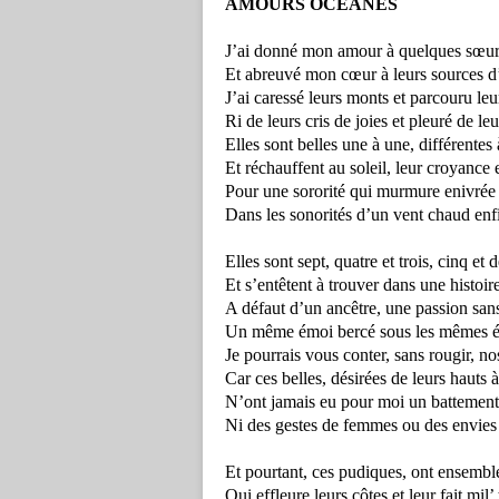
AMOURS OCEANES
J’ai donné mon amour à quelques sœur
Et abreuvé mon cœur à leurs sources d
J’ai caressé leurs monts et parcouru leu
Ri de leurs cris de joies et pleuré de le
Elles sont belles une à une, différentes 
Et réchauffent au soleil, leur croyance e
Pour une sororité qui murmure enivrée
Dans les sonorités d’un vent chaud enf
Elles sont sept, quatre et trois, cinq et 
Et s’entêtent à trouver dans une histo
A défaut d’un ancêtre, une passion san
Un même émoi bercé sous les mêmes ét
Je pourrais vous conter, sans rougir, no
Car ces belles, désirées de leurs hauts à
N’ont jamais eu pour moi un battement 
Ni des gestes de femmes ou des envies 
Et pourtant, ces pudiques, ont ensemb
Qui effleure leurs côtes et leur fait mil