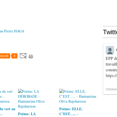
ean-Pierre HAGA
Twitt
epost
0
EPP de
travai
constr
https:
October
du vert au
Poème: ELLE,
..
Poème: LA
C’EST….. -