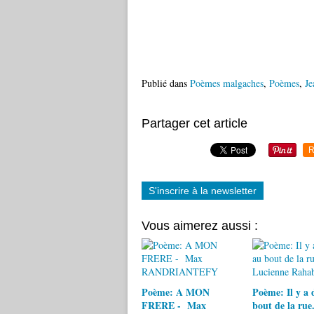
Publié dans
Poèmes malgaches
,
Poèmes
,
J
Partager cet article
R
S'inscrire à la newsletter
Vous aimerez aussi :
Poème: A MON
Poème: Il y a 
FRERE - Max
bout de la rue.