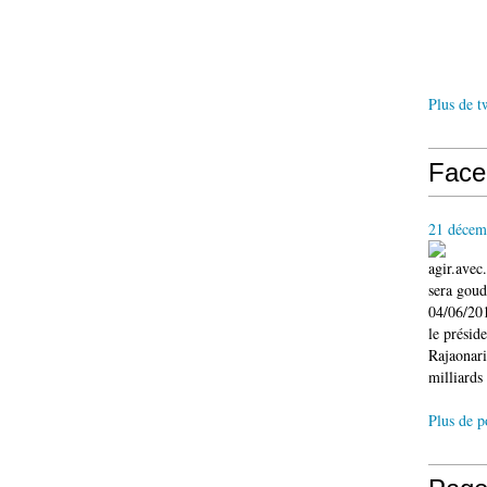
Plus de t
Face
21 décem
agir.ave
sera gou
04/06/201
le présid
Rajaonari
milliards 
Plus de p