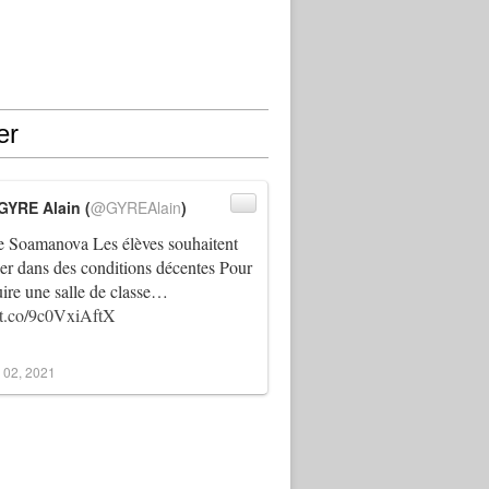
er
GYRE Alain (
@GYREAlain
)
 Soamanova Les élèves souhaitent
ller dans des conditions décentes Pour
uire une salle de classe…
//t.co/9c0VxiAftX
 02, 2021