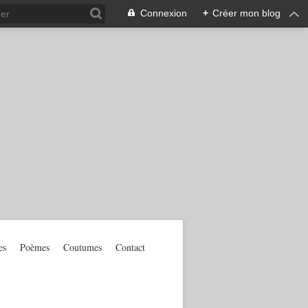
Connexion
+
Créer mon blog
es
Poèmes
Coutumes
Contact