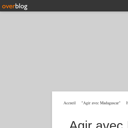
Accueil
"Agir avec Madagascar"
H
Agir avec