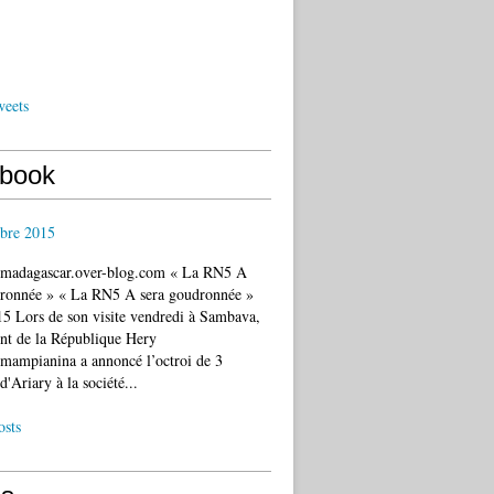
weets
book
bre 2015
c.madagascar.over-blog.com « La RN5 A
dronnée » « La RN5 A sera goudronnée »
5 Lors de son visite vendredi à Sambava,
ent de la République Hery
mampianina a annoncé l’octroi de 3
d'Ariary à la société...
osts