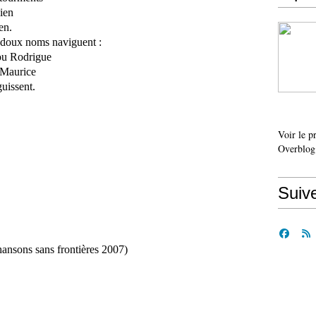
lien
en.
rs doux noms naviguent :
ou Rodrigue
 Maurice
guissent.
Voir le p
Overblog
Suiv
ansons sans frontières 2007)