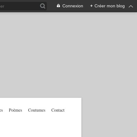
Connexion
+
Créer mon blog
es
Poèmes
Coutumes
Contact