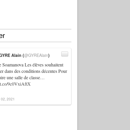
er
GYRE Alain (
@GYREAlain
)
 Soamanova Les élèves souhaitent
ller dans des conditions décentes Pour
uire une salle de classe…
//t.co/9c0VxiAftX
 02, 2021