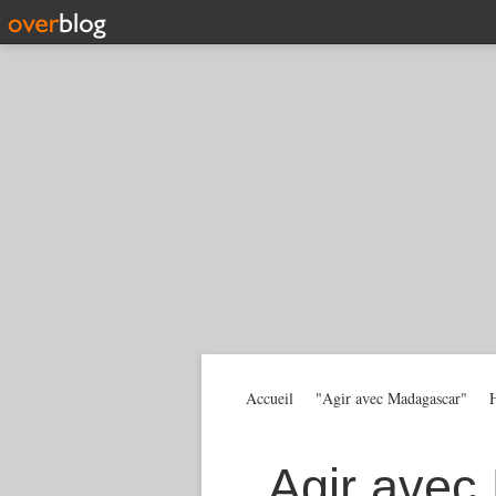
Accueil
"Agir avec Madagascar"
H
Agir avec