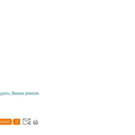
ignets
,
Banane plantain
epost
0