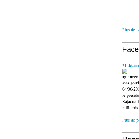
Plus de t
Face
21 décem
agir.ave
sera gou
04/06/201
le présid
Rajaonari
milliards 
Plus de p