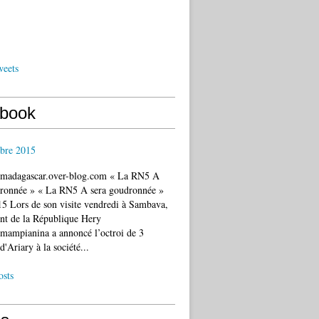
weets
book
bre 2015
c.madagascar.over-blog.com « La RN5 A
dronnée » « La RN5 A sera goudronnée »
5 Lors de son visite vendredi à Sambava,
ent de la République Hery
mampianina a annoncé l’octroi de 3
d'Ariary à la société...
osts