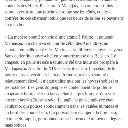
couleurs des Hauts Plateaux. A Manajary, la couleur est plus
sobre, avec juste une touche de rouge sur les côtés, et c’est
coiffées de ces charmant bibis que les belles de là-bas se pavanent
au marché.
« La matière première varie d’une ethnie à l’autre », poursuit
Mamasoa. Du chapeau en cuir de zébu des Antandroy, au
canotier en paille de riz des Merina… la différence crève les yeux.
Sans parler du couvre-chef en vannerie tressé des Betsileo. Le
chapeau en paille tressée a toujours été une industrie prospère à
Madagascar. A la fin du XIXe siècle, le chic à Tana était de le
porter dans sa version « haut de forme », mais vu son prix
relativement élevé, il n’était utilisé que par les hovas (nobles) et
les notables. Les gens du peuple se contentaient de porter le
chapeau « bourjane » ou la capeline à larges bords qu’on voit
encore chez les Betsimaraka. La paille la plus employée était
l'ahibano, qui pousse abondamment dans les vallées humides et
au bord des cours d'eau. On pouvait la mélanger à la fibre bao,
extraite du raphia, pour obtenir des chapeaux extrêmement légers
mais solides.