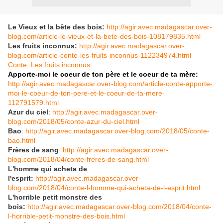
Le Vieux et la bête des bois:
http://agir.avec.madagascar.over-
blog.com/article-le-vieux-et-la-bete-des-bois-108179835.html
Les fruits inconnus:
http://agir.avec.madagascar.over-
blog.com/article-conte-les-fruits-inconnus-112234974.html
Conte: Les fruits inconnus
Apporte-moi le coeur de ton père et le coeur de ta mère:
http://agir.avec.madagascar.over-blog.com/article-conte-apporte-
moi-le-coeur-de-ton-pere-et-le-coeur-de-ta-mere-
112791579.html
Azur du ciel
:
http://agir.avec.madagascar.over-
blog.com/2018/05/conte-azur-du-ciel.html
Bao
:
http://agir.avec.madagascar.over-blog.com/2018/05/conte-
bao.html
Frères de sang
:
http://agir.avec.madagascar.over-
blog.com/2018/04/conte-freres-de-sang.html
L'homme qui acheta de
l'esprit:
http://agir.avec.madagascar.over-
blog.com/2018/04/conte-l-homme-qui-acheta-de-l-esprit.html
L'horrible petit monstre des
bois:
http://agir.avec.madagascar.over-blog.com/2018/04/conte-
l-horrible-petit-monstre-des-bois.html