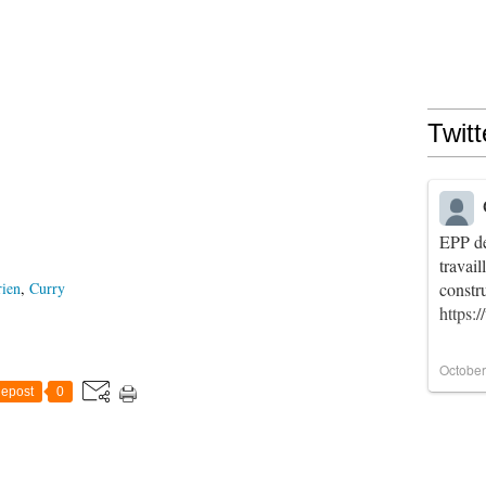
Twitt
EPP de
travai
constr
rien
,
Curry
https:
October
epost
0