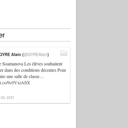
er
GYRE Alain (
@GYREAlain
)
 Soamanova Les élèves souhaitent
ller dans des conditions décentes Pour
uire une salle de classe…
//t.co/9c0VxiAftX
 02, 2021