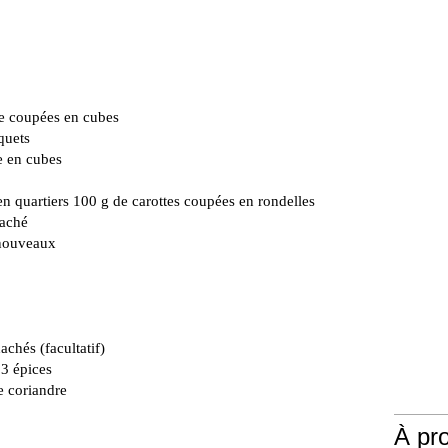
e coupées en cubes
quets
e en cubes
n quartiers 100 g de carottes coupées en rondelles
haché
 nouveaux
achés (facultatif)
13 épices
de coriandre
À pr