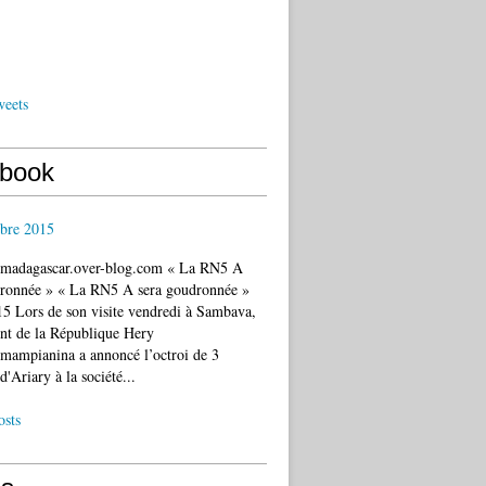
weets
book
bre 2015
c.madagascar.over-blog.com « La RN5 A
dronnée » « La RN5 A sera goudronnée »
5 Lors de son visite vendredi à Sambava,
ent de la République Hery
mampianina a annoncé l’octroi de 3
d'Ariary à la société...
osts