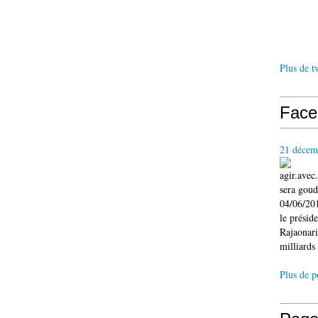
Plus de t
Face
21 décem
agir.ave
sera gou
04/06/201
le présid
Rajaonari
milliards 
Plus de p