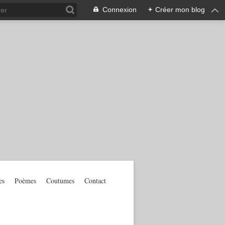
Connexion
+
Créer mon blog
es
Poèmes
Coutumes
Contact