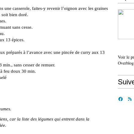
ns une casserole, faites-y revenir l’oignon avec les graines
 soit bien doré.
mes.
emuant sans cesse.
au.
ux 13 épices.
aux préparés à l’avance avec une pincée de curry aux 13
Voir le p
Overblog
3 min., sans cesser de remuer.
 à feu doux 30 min.
selé
Suiv
égumes.
iens, car la liste des légumes qui entrent dans la
iée.