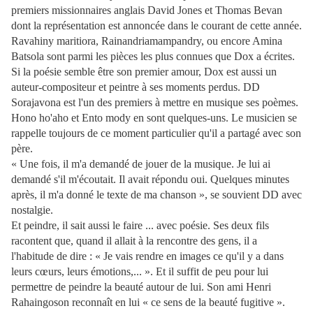
premiers missionnaires anglais David Jones et Thomas Bevan
dont la représentation est annoncée dans le courant de cette année.
Ravahiny maritiora, Rainandriamampandry, ou encore Amina
Batsola sont parmi les pièces les plus connues que Dox a écrites.
Si la poésie semble être son premier amour, Dox est aussi un
auteur-compositeur et peintre à ses moments perdus. DD
Sorajavona est l'un des premiers à mettre en musique ses poèmes.
Hono ho'aho et Ento mody en sont quelques-uns. Le musicien se
rappelle toujours de ce moment particulier qu'il a partagé avec son
père.
« Une fois, il m'a demandé de jouer de la musique. Je lui ai
demandé s'il m'écoutait. Il avait répondu oui. Quelques minutes
après, il m'a donné le texte de ma chanson », se souvient DD avec
nostalgie.
Et peindre, il sait aussi le faire ... avec poésie. Ses deux fils
racontent que, quand il allait à la rencontre des gens, il a
l'habitude de dire : « Je vais rendre en images ce qu'il y a dans
leurs cœurs, leurs émotions,... ». Et il suffit de peu pour lui
permettre de peindre la beauté autour de lui. Son ami Henri
Rahaingoson reconnaît en lui « ce sens de la beauté fugitive ».