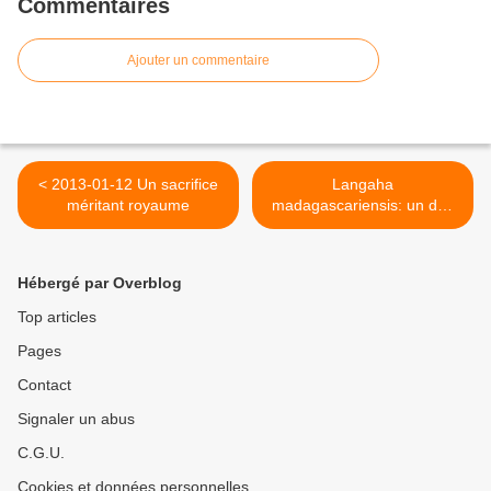
Commentaires
Ajouter un commentaire
< 2013-01-12 Un sacrifice
Langaha
méritant royaume
madagascariensis: un des
serpents endémiques du
pays >
Hébergé par Overblog
Top articles
Pages
Contact
Signaler un abus
C.G.U.
Cookies et données personnelles