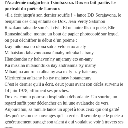
l'Académie malgache à Tsimbazaza. Dox en fait partie. Le
portrait du poète de l'amour.
«Il a écrit jusqu'à son dernier souffle ! » lance DD Sorajavona, le
benjamin des cinq enfants de Dox, Jean Verdy Salomon
Razakandraina de son état civil. Et un autre fils du poète, Elie
Ramasindraibe, montre un bout de papier photocopié sur lequel
on peut déchiffrer le début d’un poème :
Izay mitolona no olona satria velona ao anaty
Mahatsiaro fahavononana fanahy mitraka hatrany
Hiandrandra ny hahavon'ny anjarany eto an-tany
Ka misaina mitanondrika ilay andrianina tsy mamy
Mibanjina andro na alina ny asa mafy izay haterany
Mieritreritra an'izany ho tsy maintsy hotanterany
C’est le dernier qu'il a écrit, deux jours avant son décès survenu le
14 juin 1978, affirment ses proches.
Dox est connu pour son inspiration débordante. Un sourire, un
regard suffit pour déclencher en lui une avalanche de vers.
Aujourd'hui, sa famille lance un appel à tous ceux qui ont gardé
des poèmes ou des ouvrages qu'il a écrits. Il semble que le poète a
généreusement partagé son talent à qui voulait se voir à travers ses