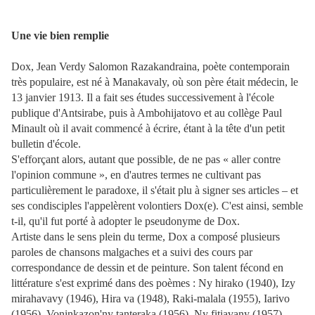
Une vie bien remplie
Dox, Jean Verdy Salomon Razakandraina, poète contemporain
très populaire, est né à Manakavaly, où son père était médecin, le
13 janvier 1913. Il a fait ses études successivement à l'école
publique d'Antsirabe, puis à Ambohijatovo et au collège Paul
Minault où il avait commencé à écrire, étant à la tête d'un petit
bulletin d'école.
S'efforçant alors, autant que possible, de ne pas « aller contre
l'opinion commune », en d'autres termes ne cultivant pas
particulièrement le paradoxe, il s'était plu à signer ses articles – et
ses condisciples l'appelèrent volontiers Dox(e). C'est ainsi, semble
t-il, qu'il fut porté à adopter le pseudonyme de Dox.
Artiste dans le sens plein du terme, Dox a composé plusieurs
paroles de chansons malgaches et a suivi des cours par
correspondance de dessin et de peinture. Son talent fécond en
littérature s'est exprimé dans des poèmes : Ny hirako (1940), Izy
mirahavavy (1946), Hira va (1948), Raki-malala (1955), Iarivo
(1956), Voninkazon'ny tanteraka (1956), Ny fitiavany (1957),