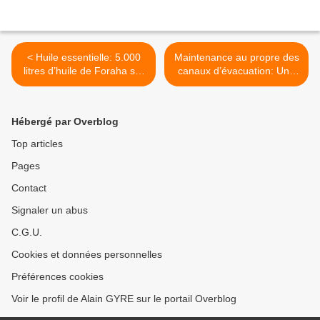
< Huile essentielle: 5.000
Maintenance au propre des
litres d’huile de Foraha sur
canaux d’évacuation: Une
le marché national
mission presque impossible
à Antananarivo >
Hébergé par Overblog
Top articles
Pages
Contact
Signaler un abus
C.G.U.
Cookies et données personnelles
Préférences cookies
Voir le profil de Alain GYRE sur le portail Overblog