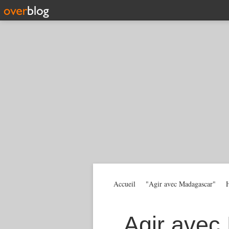
Accueil
"Agir avec Madagascar"
H
Agir avec