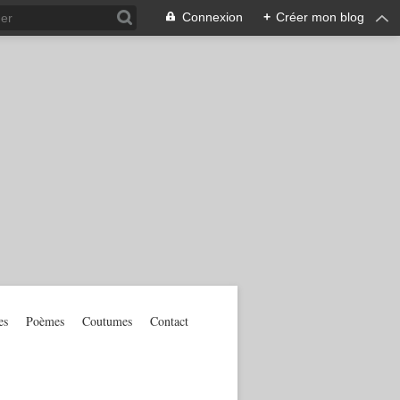
Connexion
+
Créer mon blog
es
Poèmes
Coutumes
Contact