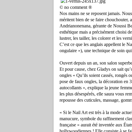
© no comment ®
Nos mains ne se reposent jamais. Nous l
méritent bien de se faire chouchouter, a
Andrianonenana, gérante de Noussi Beau
esthétique mais a précisément choisi de 
lustrer, les tailler, les colorer et les ve
C’est ce que les anglais appellent le Na
ongulaire »), une technique de soin qui 
Ouvert depuis un an, son salon superbe
Et pour cause, chez Gladys on sait qu’o
ongles « Qu’ils soient cassés, rongés ou
pose de faux ongles, la décoration en 
autocollants », explique la jeune femme
les plus désespérés, elle saura vous reme
repousse des cuticules, massage, gomma
« Si le Nail Art est très à la mode act
manucure, symbole du raffinement class
française » aurait été inventée aux Éta
hollywoodiennes ! Elle consiste à se fair