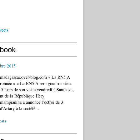
weets
book
bre 2015
c.madagascar.over-blog.com « La RN5 A
dronnée » « La RN5 A sera goudronnée »
5 Lors de son visite vendredi à Sambava,
ent de la République Hery
mampianina a annoncé l’octroi de 3
d'Ariary à la société...
osts