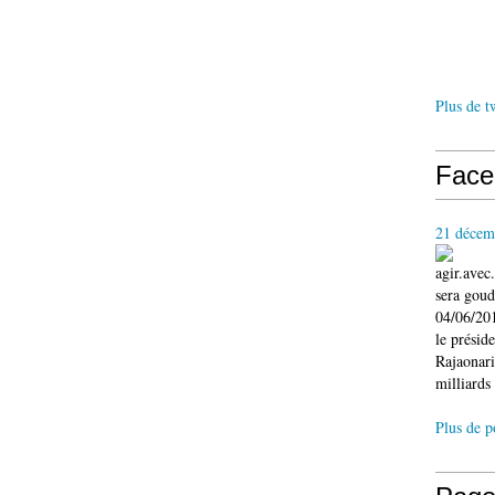
Plus de t
Face
21 décem
agir.ave
sera gou
04/06/201
le présid
Rajaonari
milliards 
Plus de p