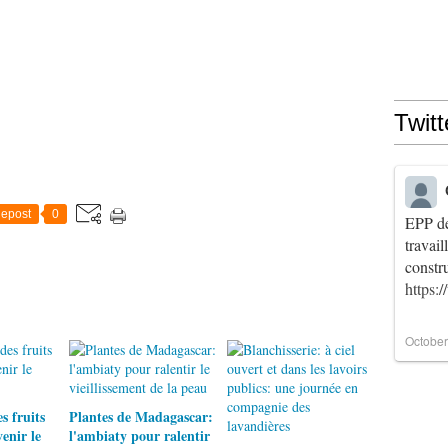
Twitt
epost
0
EPP de
travai
constr
https:
October
 fruits
Plantes de Madagascar:
enir le
l'ambiaty pour ralentir