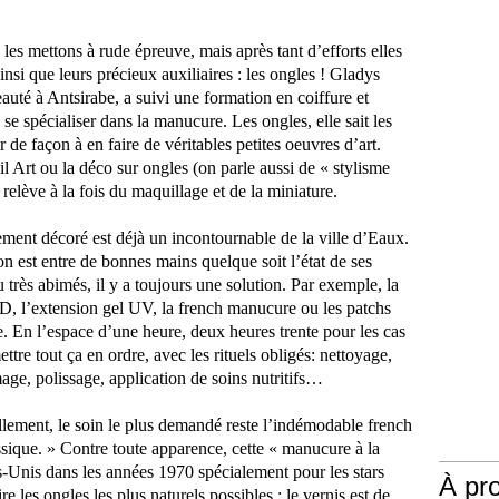
es mettons à rude épreuve, mais après tant d’efforts elles
insi que leurs précieux auxiliaires : les ongles ! Gladys
té à Antsirabe, a suivi une formation en coiffure et
se spécialiser dans la manucure. Les ongles, elle sait les
rnir de façon à en faire de véritables petites oeuvres d’art.
il Art ou la déco sur ongles (on parle aussi de « stylisme
relève à la fois du maquillage et de la miniature.
ment décoré est déjà un incontournable de la ville d’Eaux.
n est entre de bonnes mains quelque soit l’état de ses
 très abimés, il y a toujours une solution. Par exemple, la
3D, l’extension gel UV, la french manucure ou les patchs
. En l’espace d’une heure, deux heures trente pour les cas
ttre tout ça en ordre, avec les rituels obligés: nettoyage,
ge, polissage, application de soins nutritifs…
uellement, le soin le plus demandé reste l’indémodable french
ique. » Contre toute apparence, cette « manucure à la
ts-Unis dans les années 1970 spécialement pour les stars
À pr
e les ongles les plus naturels possibles : le vernis est de