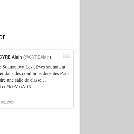
er
GYRE Alain (
@GYREAlain
)
 Soamanova Les élèves souhaitent
ller dans des conditions décentes Pour
uire une salle de classe…
//t.co/9c0VxiAftX
 02, 2021