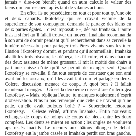
jamais » dira-t-on bientôt quand on aura calculé la valeur des
biens qui leur restaient après tant de vilaines actions.
En effet, ils ne possédaient en tout et pour tout qu’une oie
et deux canards. Ikotofetsy qui se croyait victime de la
supercherie de son compagnon demanda le partage des biens en
deux parties égales. « c’est impossible », déclara Imahaka. L’autre
insista si fort qu’il fallait trouver un moyen. Imahaka recommanda
à son ami de dormir pendant qu’il rechercherait dans sa cervelle la
lumière nécessaire pour partager trois êtres vivants sans les tuer.
Illusion ! ikotofetsy dormit, et pendant qu’il sommeillait , Imahaka
abattit les trois oiseaux, les dépeça, les fit cuire, et dans chacune
des deux assiettes de même grosseur, il mit la moitié des chairs à
part une cuisse d’oie qu’il se permit de manger seul. Quand
Ikotofetsy se réveilla, il fut tout surpris de constater que son ami
avait tué les oiseaux, qu’il les avait fait cuire et partagé en deux.
Colère, discussion, menace de coup,. A quoi bon ? Il fallait
maintenant manger. – Où est la deuxième cuisse d’oie ? interrogea
Ikotofetsy. – Mais, répliqua l’autre, tu manques totalement d’esprit
d’observation. N’as-tu pas remarqué que cette oie n’avait qu’une
patte, qu’elle avait toujours boité ? – Supercherie, rétorqua
Ikotofetsy. – Céleste vérité, affirma Imahaka. Enfin nouveaux
échanges de coups de poings de coups de pieds entre les deux
compères. Les dents se mirent en action ; les ongles ne voulurent
aps restés inactifs. Le recours aux bâtons allongea le débat.
Ikotofetsy eut la jambe cassée et Imahaka perdit son bras gauche.