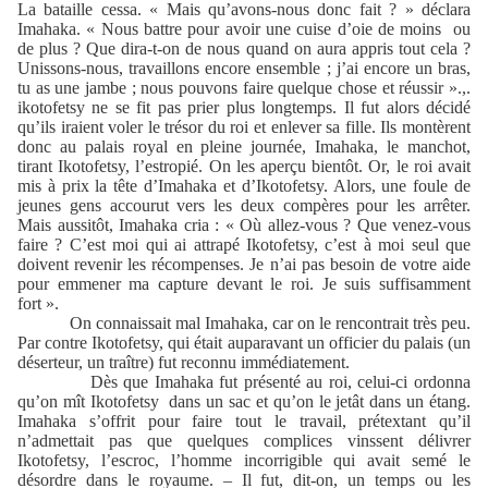
La bataille cessa. « Mais qu’avons-nous donc fait ? » déclara
Imahaka. « Nous battre pour avoir une cuise d’oie de moins
ou
de plus ? Que dira-t-on de nous quand on aura appris tout cela ?
Unissons-nous, travaillons encore ensemble ; j’ai encore un bras,
tu as une jambe ; nous pouvons faire quelque chose et réussir ».,.
ikotofetsy ne se fit pas prier plus longtemps. Il fut alors décidé
qu’ils iraient voler le trésor du roi et enlever sa fille. Ils montèrent
donc au palais royal en pleine journée, Imahaka, le manchot,
tirant Ikotofetsy, l’estropié. On les aperçu bientôt. Or, le roi avait
mis à prix la tête d’Imahaka et d’Ikotofetsy. Alors, une foule de
jeunes gens accourut vers les deux compères pour les arrêter.
Mais aussitôt, Imahaka cria : « Où allez-vous ? Que venez-vous
faire ? C’est moi qui ai attrapé Ikotofetsy, c’est à moi seul que
doivent revenir les récompenses. Je n’ai pas besoin de votre aide
pour emmener ma capture devant le roi. Je suis suffisamment
fort ».
On connaissait mal Imahaka, car on le rencontrait très peu.
Par contre Ikotofetsy, qui était auparavant un officier du palais (un
déserteur, un traître) fut reconnu immédiatement.
Dès que Imahaka fut présenté au roi, celui-ci ordonna
qu’on mît Ikotofetsy
dans un sac et qu’on le jetât dans un étang.
Imahaka s’offrit pour faire tout le travail, prétextant qu’il
n’admettait pas que quelques complices vinssent délivrer
Ikotofetsy, l’escroc, l’homme incorrigible qui avait semé le
désordre dans le royaume. – Il fut, dit-on, un temps ou les