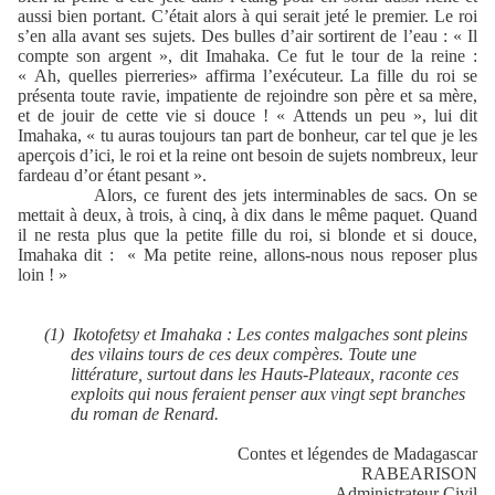
aussi bien portant. C’était alors à qui serait jeté le premier. Le roi
s’en alla avant ses sujets. Des bulles d’air sortirent de l’eau : « Il
compte son argent », dit Imahaka. Ce fut le tour de la reine :
« Ah, quelles pierreries» affirma l’exécuteur. La fille du roi se
présenta toute ravie, impatiente de rejoindre son père et sa mère,
et de jouir de cette vie si douce ! « Attends un peu », lui dit
Imahaka, « tu auras toujours tan part de bonheur, car tel que je les
aperçois d’ici, le roi et la reine ont besoin de sujets nombreux, leur
fardeau d’or étant pesant ».
Alors, ce furent des jets interminables de sacs. On se
mettait à deux, à trois, à cinq, à dix dans le même paquet. Quand
il ne resta plus que la petite fille du roi, si blonde et si douce,
Imahaka dit : « Ma petite reine, allons-nous nous reposer plus
loin ! »
(1)
Ikotofetsy et Imahaka : Les contes malgaches sont pleins
des vilains tours de ces deux compères. Toute une
littérature, surtout dans les Hauts-Plateaux, raconte ces
exploits qui nous feraient penser aux vingt sept branches
du roman de Renard.
Contes et légendes de Madagascar
RABEARISON
Administrateur Civil