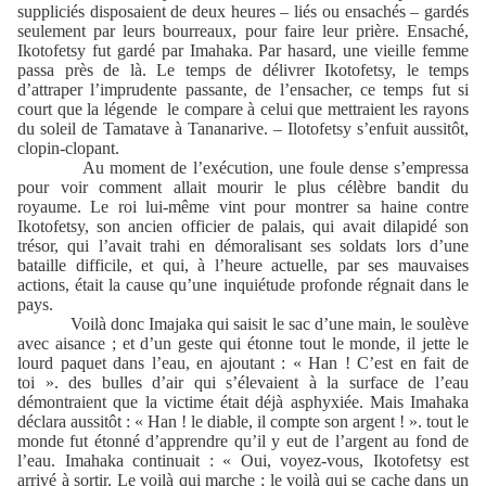
suppliciés disposaient de deux heures – liés ou ensachés – gardés
seulement par leurs bourreaux, pour faire leur prière. Ensaché,
Ikotofetsy fut gardé par Imahaka. Par hasard, une vieille femme
passa près de là. Le temps de délivrer Ikotofetsy, le temps
d’attraper l’imprudente passante, de l’ensacher, ce temps fut si
court que la légende
le compare à celui que mettraient les rayons
du soleil de Tamatave à Tananarive. – Ilotofetsy s’enfuit aussitôt,
clopin-clopant.
Au moment de l’exécution, une foule dense s’empressa
pour voir comment allait mourir le plus célèbre bandit du
royaume. Le roi lui-même vint pour montrer sa haine contre
Ikotofetsy, son ancien officier de palais, qui avait dilapidé son
trésor, qui l’avait trahi en démoralisant ses soldats lors d’une
bataille difficile, et qui, à l’heure actuelle, par ses mauvaises
actions, était la cause qu’une inquiétude profonde régnait dans le
pays.
Voilà donc Imajaka qui saisit le sac d’une main, le soulève
avec aisance ; et d’un geste qui étonne tout le monde, il jette le
lourd paquet dans l’eau, en ajoutant : « Han ! C’est en fait de
toi ». des bulles d’air qui s’élevaient à la surface de l’eau
démontraient que la victime était déjà asphyxiée. Mais Imahaka
déclara aussitôt : « Han ! le diable, il compte son argent ! ». tout le
monde fut étonné d’apprendre qu’il y eut de l’argent au fond de
l’eau. Imahaka continuait : « Oui, voyez-vous, Ikotofetsy est
arrivé à sortir. Le voilà qui marche ; le voilà qui se cache dans un