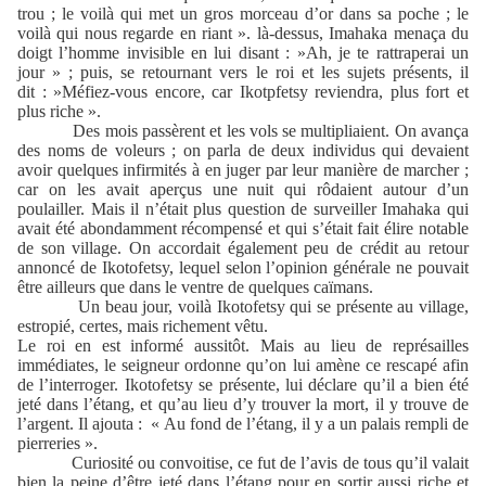
trou ; le voilà qui met un gros morceau d’or dans sa poche ; le
voilà qui nous regarde en riant ». là-dessus, Imahaka menaça du
doigt l’homme invisible en lui disant : »Ah, je te rattraperai un
jour » ; puis, se retournant vers le roi et les sujets présents, il
dit : »Méfiez-vous encore, car Ikotpfetsy reviendra, plus fort et
plus riche ».
Des mois passèrent et les vols se multipliaient. On avança
des noms de voleurs ; on parla de deux individus qui devaient
avoir quelques infirmités à en juger par leur manière de marcher ;
car on les avait aperçus une nuit qui rôdaient autour d’un
poulailler. Mais il n’était plus question de surveiller Imahaka qui
avait été abondamment récompensé et qui s’était fait élire notable
de son village. On accordait également peu de crédit au retour
annoncé de Ikotofetsy, lequel selon l’opinion générale ne pouvait
être ailleurs que dans le ventre de quelques caïmans.
Un beau jour, voilà Ikotofetsy qui se présente au village,
estropié, certes, mais richement vêtu.
Le roi en est informé aussitôt. Mais au lieu de représailles
immédiates, le seigneur ordonne qu’on lui amène ce rescapé afin
de l’interroger. Ikotofetsy se présente, lui déclare qu’il a bien été
jeté dans l’étang, et qu’au lieu d’y trouver la mort, il y trouve de
l’argent. Il ajouta : « Au fond de l’étang, il y a un palais rempli de
pierreries ».
Curiosité ou convoitise, ce fut de l’avis de tous qu’il valait
bien la peine d’être jeté dans l’étang pour en sortir aussi riche et