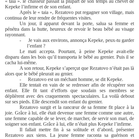
« taia ». le chasseur passait la plupart de son temps au chevet de
Kepeke l’infirme et de son enfant.
Après le « taia », Rezatovo put regagner son village, mais
continua de leur rendre de fréquentes visites.
Un jour, il apparut devant la porte, salua sa femme et
pénétra dans la hutte, heureux de revoir le beau bébé au visage
rayonnant.
-
Je vais aux environs, annonça Kepeke, peux-tu garder
l’enfant ?
Le mati accepta. Pourtant, à peine Kepeke avait-elle
disparu dans les bois qu’il transporta le bébé au grenier. Puis il se
cacha lui-même.
A son retour, Kepeke s’aperçut que Rezatovo n’était pas là
alors que le bébé pleurait au grnier.
-
Rezatovo est un méchant homme, se dit Kepeke.
Elle tentait en vain de se redresser afin de récupérer son
enfant. Elle fit tant d’efforts que soudain ses membres se
déplièrent avec des craquements spectaculaires. La voilà debout
sur ses pieds. Elle descendit son enfant du grenier.
Rezatovo surgit et la rancœur de sa femme fit place à la
joie. Grâce à lui, elle était devenue une femme comme une autre,
une femme capable de se lever, de marcher, de servir son mari, de
soigner son enfant. Grâce à lui, elle n’était plus Kepeke l’infirme.
Il fallait mettre fin à sa solitude et d’abord, présenter
Rezatovo aux siens. La jeune femme raconta sa guérison et