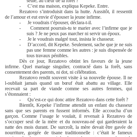
seule, au cœur de la forêt ?
-
C’est ma maison, expliqua Kepeke. Entre.
Rezatovo s’introduisit dans la hutte. Aussitôt, il ressentit
de l’amour et eut envie d’épouser la jeune infirme.
-
Je voudrais t’épouser, déclara-t-il.
-
Comment pourrais-tu te marier avec l’infirme que je
suis ? Je ne peux pas marcher ni servir un époux.
-
Je le voudrais malgré tout, insista le chasseur.
-
D’accord, dit Kepeke. Seulement, sache que je ne suis
pas une femme comme les autres : je suis dispensée de
tous travaux pénibles.
Dès ce jour, Rezatovo obtint les faveurs de la jeune
infirme. Quel mariage singulier, contracté dans la forêt, sans
consentement des parents, ni dot, ni célébration.
Rezatovo rendit souvent visite à sa nouvelle épouse. Il ne
l-oubliait jamais quand un bœuf était abattu au village. Elle
recevait sa part de viande comme ses autres femmes, qui
s’étonnaient :
-
Qu’est-ce qui donc attire Rezatovo dans cette forêt ?
Bientôt, Kepeke l’infirme attendit un enfant du chasseur
sans que ses parents en fussent informés. Elle accoucha d’un
garçon. Comme l’usage le voulait, il revenait à Rezatovo de
s’occuper seul de la mère et du nouveau-né qui garderaient la
natte des mois durant. De surcroît, la mère devait être gavée de
nourriture, gorgée de tisane traditionnelle : c’était le fameux