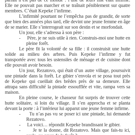
Elle ne pouvait pas marcher et se traînait péniblement sur quatre
membres. C’était Kepeke l’infirme.
L’infirmité pourtant ne l’empêcha pas de grandir, de sorte
que bien des années plus tard, elle devint une jeune femme en âge
de se marier. Elle s’interrogeait sur son destin et se morfondait.
Un jour, elle s’adressa à son père :
-
Père, je ne suis utile à rien. Construis-moi une hutte en
pleine forêt.
Le père fit la volonté de sa fille : il construisit une hutte
solide au milieu des arbres. Puis Kepeke l’infirme y fut
transportée avec tous les ustensiles de ménage et de cuisine dont
elle pouvait avoir besoin.
Un jour, Rezatovo, qui était d’un autre village, poursuivit
une pintade dans la forêt. Le gibier s’envola et se posa tout près
de Kepeke qui cueillait des brèdes près de sa demeure. Elle
attrapa sans difficulté la pintade essoufflée et vite, rampa vers sa
maison.
En pleine course, le chasseur fut surpris de trouver cette
hutte solitaire, si loin du village. Il s’en approcha et se planta
devant la porte : à l’intérieur lui apparut une jeune femme infirme.
-
Tu n’as pas vu se poser ici une pintade, lui demande
Rezatovo.
-
La voici… répondit Kepeke brandissant le gibier.
-
Je te la donne, dit Rezatovo. Mais que fais-tu ici,