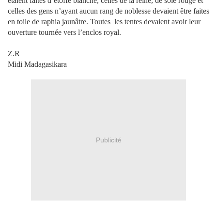
étaient faites d’étoffe blanche, celles de la reine, de soie rouge et
celles des gens n’ayant aucun rang de noblesse devaient être faites
en toile de raphia jaunâtre. Toutes
les tentes devaient avoir leur
ouverture tournée vers l’enclos royal.
Z.R
Midi Madagasikara
Publicité