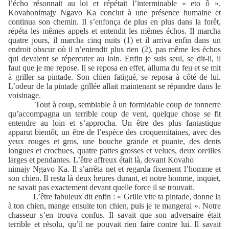
l’écho résonnait au loi et répétait l’interminable « eto ô ».
Kovahonimajy Ngavo Ka conclut à une présence humaine et
continua son chemin. Il s’enfonça de plus en plus dans la forêt,
répéta les mêmes appels et entendit les mêmes échos. Il marcha
quatre jours, il marcha cinq nuits (1) et il arriva enfin dans un
endroit obscur où il n’entendit plus rien (2), pas même les échos
qui devaient se répercuter au loin. Enfin je suis seul, se dit-il, il
faut que je me repose. Il se reposa en effet, alluma du feu et se mit
à griller sa pintade. Son chien fatigué, se reposa à côté de lui.
L’odeur de la pintade grillée allait maintenant se répandre dans le
voisinage.
Tout à coup, semblable à un formidable coup de tonnerre
qu’accompagna un terrible coup de vent, quelque chose se fit
entendre au loin et s’approcha. Un être des plus fantastique
apparut bientôt, un être de l’espèce des croquemitaines, avec des
yeux rouges et gros, une bouche grande et puante, des dents
longues et crochues, quatre pattes grosses et velues, deux oreilles
larges et pendantes. L’être affreux était là, devant Kovaho
nimajy Ngavo Ka. Il s’arrêta net et regarda fixement l’homme et
son chien. Il resta là deux heures durant, et notre homme, inquiet,
ne savait pas exactement devant quelle force il se trouvait.
L’être fabuleux dit enfin : « Grille vite ta pintade, donne la
à ton chien, mange ensuite ton chien, puis je te mangerai ». Notre
chasseur s’en trouva confus. Il savait que son adversaire était
terrible et résolu, qu’il ne pouvait rien faire contre lui. Il savait