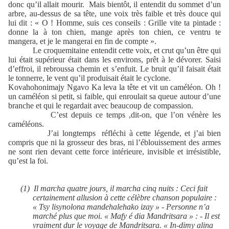
donc qu’il allait mourir.
Mais bientôt, il entendit du sommet d’un
arbre, au-dessus de sa tête, une voix très faible et très douce qui
lui dit : « O ! Homme, suis ces conseils : Grille vite ta pintade :
donne la à ton chien, mange après ton chien, ce ventru te
mangera, et je le mangerai en fin de compte ».
Le croquemitaine entendit cette voix, et crut qu’un être qui
lui était supérieur était dans les environs, prêt à le dévorer. Saisi
d’effroi, il rebroussa chemin et s’enfuit. Le bruit qu’il faisait était
le tonnerre, le vent qu’il produisait était le cyclone.
Kovahohonimajy Ngavo Ka leva la tête et vit un caméléon. Oh !
un caméléon si petit, si faible, qui enroulait sa queue autour d’une
branche et qui le regardait avec beaucoup de compassion.
C’est depuis ce temps ,dit-on, que l’on vénère les
caméléons.
J’ai longtemps
réfléchi à cette légende, et j’ai bien
compris que ni la grosseur des bras, ni l’éblouissement des armes
ne sont rien devant cette force intérieure, invisible et irrésistible,
qu’est la foi.
(1)
Il marcha quatre jours, il marcha cinq nuits : Ceci fait
certainement allusion à cette célèbre chanson populaire :
« Tsy lisynolona mandehalehako izay » - Personne n’a
marché plus que moi. « Mafy é dia Mandritsara » : - Il est
vraiment dur le voyage de Mandritsara. « In-dimy alina