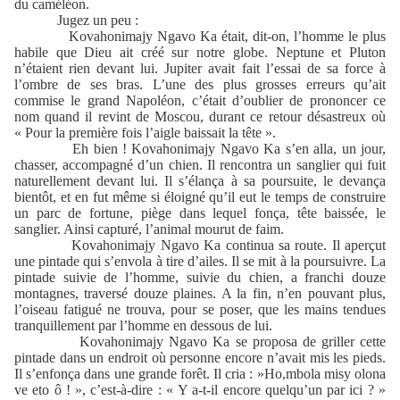
du caméléon.
Jugez un peu :
Kovahonimajy Ngavo Ka était, dit-on, l’homme le plus
habile que Dieu ait créé sur notre globe. Neptune et Pluton
n’étaient rien devant lui. Jupiter avait fait l’essai de sa force à
l’ombre de ses bras. L’une des plus grosses erreurs qu’ait
commise le grand Napoléon, c’était d’oublier de prononcer ce
nom quand il revint de Moscou, durant ce retour désastreux où
« Pour la première fois l’aigle baissait la tête ».
Eh bien ! Kovahonimajy Ngavo Ka s’en alla, un jour,
chasser, accompagné d’un chien. Il rencontra un sanglier qui fuit
naturellement devant lui. Il s’élança à sa poursuite, le devança
bientôt, et en fut même si éloigné qu’il eut le temps de construire
un parc de fortune, piège dans lequel fonça, tête baissée, le
sanglier. Ainsi capturé, l’animal mourut de faim.
Kovahonimajy Ngavo Ka continua sa route. Il aperçut
une pintade qui s’envola à tire d’ailes. Il se mit à la poursuivre. La
pintade suivie de l’homme, suivie du chien, a franchi douze
montagnes, traversé douze plaines. A la fin, n’en pouvant plus,
l’oiseau fatigué ne trouva, pour se poser, que les mains tendues
tranquillement par l’homme en dessous de lui.
Kovahonimajy Ngavo Ka se proposa de griller cette
pintade dans un endroit où personne encore n’avait mis les pieds.
Il s’enfonça dans une grande forêt. Il cria : »Ho,mbola misy olona
ve eto ô ! », c’est-à-dire : « Y a-t-il encore quelqu’un par ici ? »