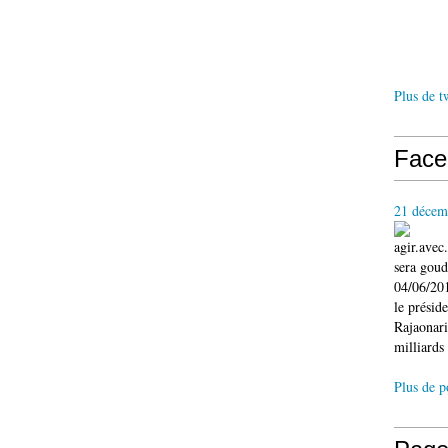
Plus de t
Face
21 décem
agir.ave
sera gou
04/06/201
le présid
Rajaonari
milliards 
Plus de p