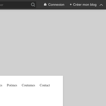
Connexion
+
Créer mon blog
es
Poèmes
Coutumes
Contact