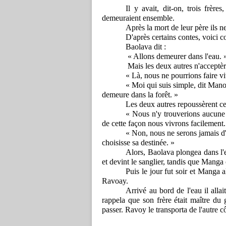
Il
y
avait,
dit-on,
trois
frères,
demeuraient
ensemble.
Après
la
mort
de
leur
père
ils
n
D'après
certains
contes,
voici
c
Baolava
dit :
«
Allons
demeurer
dans
l'eau. 
M
ais
les
deux
autres
n'acceptè
«
Là,
nous
ne
pourrions
faire
vi
«
Moi
qui
suis
simple,
dit
Mano
demeure dans la forêt. »
Les deux autres repoussèrent cet
« Nous n'y trouverions aucune 
de cette façon nous vivrons facilement.
« Non, nous ne serons jamais d'
choisisse sa destinée. »
Alors, Baolava plongea dans l'e
et devint le sanglier, tandis que Manga 
Puis le jour fut soir et Manga a
Ravoay.
Arrivé au bord de l'eau il allait
rappela que son frère était maître du g
passer. Ravoy le transporta de l'autre cô