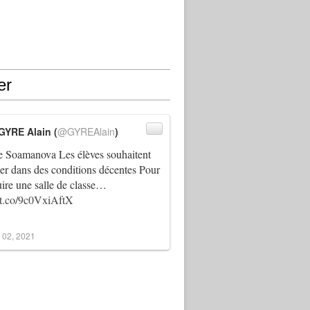
er
GYRE Alain (
@GYREAlain
)
 Soamanova Les élèves souhaitent
ller dans des conditions décentes Pour
uire une salle de classe…
//t.co/9c0VxiAftX
 02, 2021