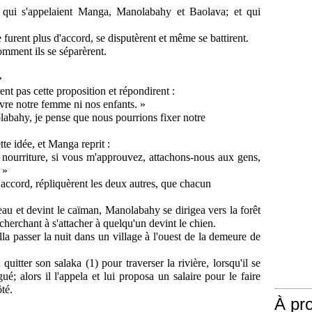
qui
s'appe
laient
Manga,
Manolabahy
et
Baolava;
et
qui
e
furent
plus
d'accord,
se
disputèrent
et
même
se
battirent.
omment
ils
se
sépa
rèrent.
»
rent
pas
cette
proposition
et
répondirent
:
vre
notre
femme
ni
nos
enfants. »
labahy,
je pense que nous pourrions fixer notre
te idée, et Manga reprit :
nourriture, si vous m'approuvez, attachons-nous aux gens,
 »
accord, répliquèrent les deux autres, que chacun
au et devint le caïman, Manolabahy se dirigea vers la forêt
cherchant à s'attacher à quelqu'un devint le chien.
lla passer la nuit dans un village à l'ouest de la demeure de
 quitter son salaka (1) pour traverser la rivière, lorsqu'il se
ué; alors il l'appela et lui proposa un salaire pour le faire
té.
À pr