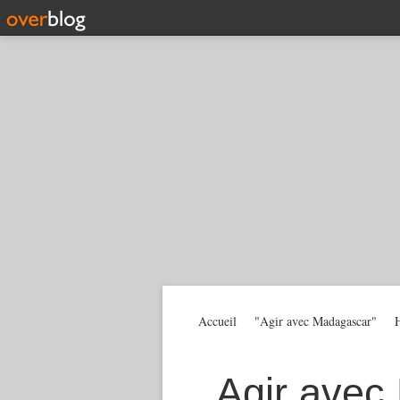
Accueil
"Agir avec Madagascar"
H
Agir avec