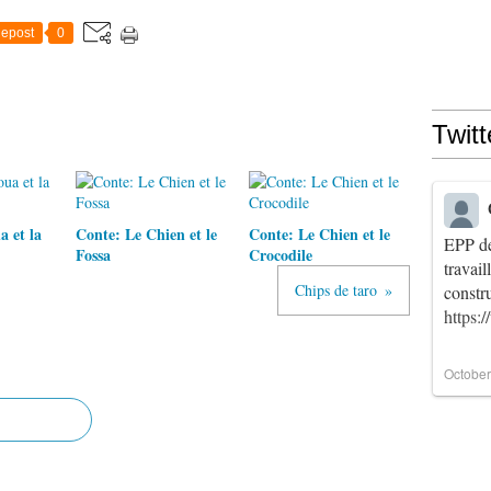
epost
0
Twitt
 et la
Conte: Le Chien et le
Conte: Le Chien et le
EPP de
Fossa
Crocodile
travai
Chips de taro
constr
https:
October