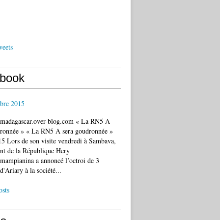
weets
book
bre 2015
c.madagascar.over-blog.com « La RN5 A
dronnée » « La RN5 A sera goudronnée »
5 Lors de son visite vendredi à Sambava,
ent de la République Hery
mampianina a annoncé l’octroi de 3
d'Ariary à la société...
osts