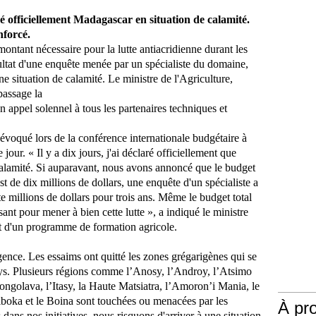
é officiellement Madagascar en situa­tion de calamité.
nforcé.
montant nécessaire pour la lutte antiacridienne durant les
ésultat d'une enquête menée par un spécialiste du domaine,
 situation de calamité. Le ministre de l'Agriculture,
passage la
 appel solennel à tous les partenaires techniques et
évoqué lors de la conférence internationale budgétaire à
 jour. « Il y a dix jours, j'ai déclaré officiellement que
alamité. Si auparavant, nous avons annoncé que le budget
st de dix millions de dollars, une enquête d'un spécialiste a
te millions de dollars pour trois ans. Même le budget total
sant pour mener à bien cette lutte », a indiqué le ministre
t d'un programme de formation agricole.
ence. Les essaims ont quitté les zones grégarigènes qui se
ays. Plusieurs régions comme l’Anosy, l’Androy, l’Atsimo
ngolava, l’Itasy, la Haute Matsiatra, l’Amoron’i Mania, le
boka et le Boina sont touchées ou menacées par les
À pr
 dans nos initiatives, nous risquons d'arriver à une situation