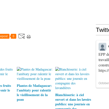
Twitt
epost
0
EPP de
travai
constr
https:
October
 fruits
Plantes de Madagascar:
enir le
l'ambiaty pour ralentir
le vieillissement de la
Blanchisserie: à ciel
peau
ouvert et dans les lavoirs
publics: une journée en
compagnie des