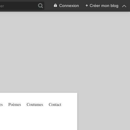
Connexion
+
Créer mon blog
es
Poèmes
Coutumes
Contact