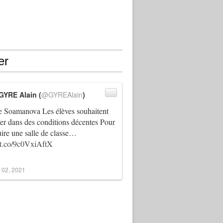
er
GYRE Alain (
@GYREAlain
)
 Soamanova Les élèves souhaitent
ller dans des conditions décentes Pour
uire une salle de classe…
//t.co/9c0VxiAftX
 02, 2021