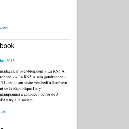
weets
book
bre 2015
c.madagascar.over-blog.com « La RN5 A
dronnée » « La RN5 A sera goudronnée »
5 Lors de son visite vendredi à Sambava,
ent de la République Hery
mampianina a annoncé l’octroi de 3
d'Ariary à la société...
osts