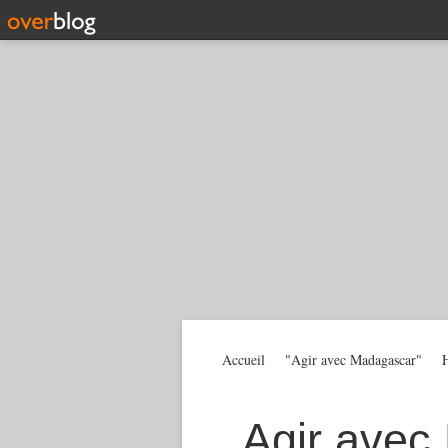
Accueil
"Agir avec Madagascar"
H
Agir avec