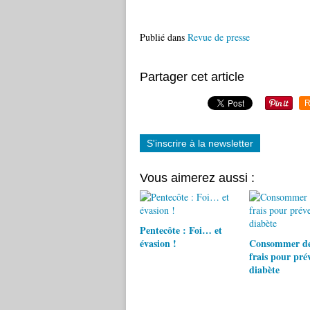
Publié dans
Revue de presse
Partager cet article
R
S'inscrire à la newsletter
Vous aimerez aussi :
Pentecôte : Foi… et
évasion !
Consommer des
frais pour prév
diabète