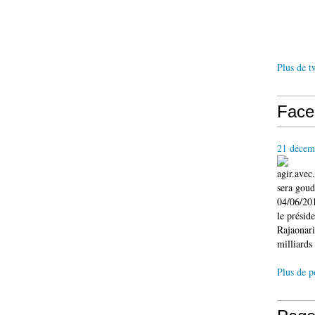
Plus de t
Face
21 décem
agir.ave
sera gou
04/06/201
le présid
Rajaonari
milliards 
Plus de p