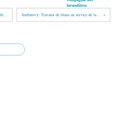
lavandières
Mandrosoa ivato: un nouveau parc d'attraction
Ambatovy: Travaux de titans au service de la nature