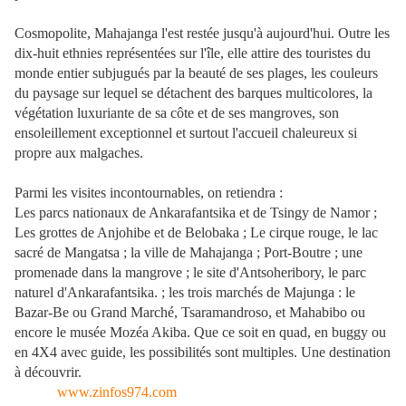
Cosmopolite, Mahajanga l'est restée jusqu'à aujourd'hui. Outre les
dix-huit ethnies représentées sur l'île, elle attire des touristes du
monde entier subjugués par la beauté de ses plages, les couleurs
du paysage sur lequel se détachent des barques multicolores, la
végétation luxuriante de sa côte et de ses mangroves, son
ensoleillement exceptionnel et surtout l'accueil chaleureux si
propre aux malgaches.
Parmi les visites incontournables, on retiendra :
Les parcs nationaux de Ankarafantsika et de Tsingy de Namor ;
Les grottes de Anjohibe et de Belobaka ; Le cirque rouge, le lac
sacré de Mangatsa ; la ville de Mahajanga ; Port-Boutre ; une
promenade dans la mangrove ; le site d'Antsoheribory, le parc
naturel d'Ankarafantsika. ; les trois marchés de Majunga : le
Bazar-Be ou Grand Marché, Tsaramandroso, et Mahabibo ou
encore le musée Mozéa Akiba. Que ce soit en quad, en buggy ou
en 4X4 avec guide, les possibilités sont multiples. Une destination
à découvrir.
www.zinfos974.com