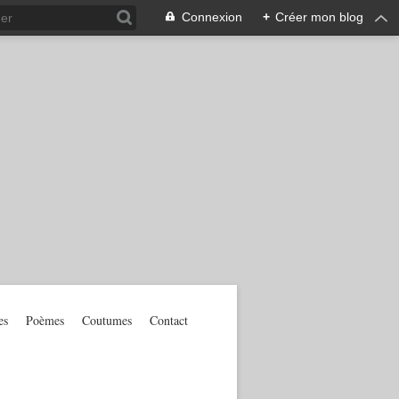
Connexion
+
Créer mon blog
es
Poèmes
Coutumes
Contact