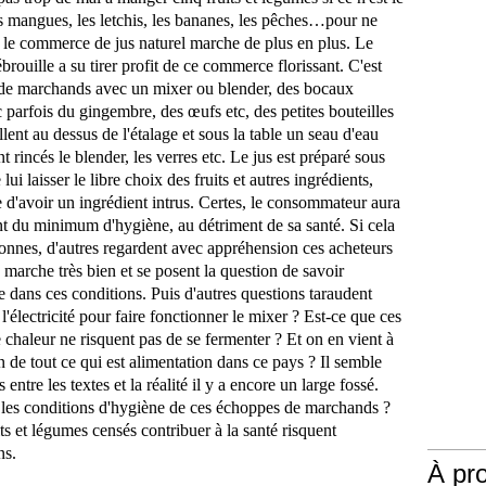
les mangues, les letchis, les bananes, les pêches…pour ne
t, le commerce de jus naturel marche de plus en plus. Le
rouille a su tirer profit de ce commerce florissant. C'est
ls de marchands avec un mixer ou blender, des bocaux
c parfois du gingembre, des œufs etc, des petites bouteilles
ent au dessus de l'étalage et sous la table un seau d'eau
 rincés le blender, les verres etc. Le jus est préparé sous
i laisser le libre choix des fruits et autres ingrédients,
ue d'avoir un ingrédient intrus. Certes, le consommateur aura
nt du minimum d'hygiène, au détriment de sa santé. Si cela
sonnes, d'autres regardent avec appréhension ces acheteurs
marche très bien et se posent la question de savoir
ans ces conditions. Puis d'autres questions taraudent
nt l'électricité pour faire fonctionner le mixer ? Est-ce que ces
 chaleur ne risquent pas de se fermenter ? Et on en vient à
n de tout ce qui est alimentation dans ce pays ? Il semble
 entre les textes et la réalité il y a encore un large fossé.
nt les conditions d'hygiène de ces échoppes de marchands ?
ts et légumes censés contribuer à la santé risquent
ns.
À pr