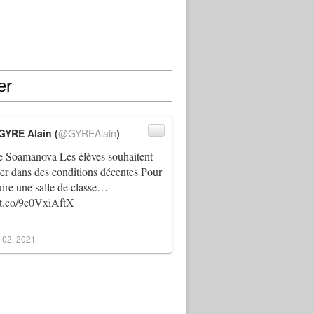
er
GYRE Alain (
@GYREAlain
)
 Soamanova Les élèves souhaitent
ller dans des conditions décentes Pour
uire une salle de classe…
//t.co/9c0VxiAftX
 02, 2021