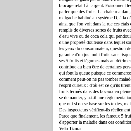
blocage relatif à l'argent. Foisonnent 
parler que des fruits. La chaleur aidan
malgache habitué au système D, à la déb
ainsi que l'on voit dans la rue ces éta
remplis de diverses sortes de fruits ave
d'eau vive ou de coca cola qui pendouill
d'une propreté douteuse dans lequel sont
les yeux du consommateur, question de lu
garantie d'un jus multi fruits sans risq
ses 5 fruits et légumes mais au détrime
contribue au bien être de certaines per
qui font la queue puisque ce commerce 
comment peut-on ne pas tomber malade d
l'esprit curieux : d'où est-ce qu'ils tire
fruits fermés dans des bocaux en pleine
se demander, y a-t-il une règlementatio
que oui si on se base sur les textes, mais
Des inspecteurs vérifient-ils réelleme
Parce que finalement, les fameux 5 frui
d'apporter la maladie dans ces conditio
Velo Tiana