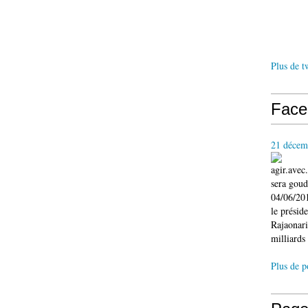
Plus de t
Face
21 décem
agir.ave
sera gou
04/06/201
le présid
Rajaonari
milliards 
Plus de p