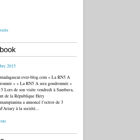
weets
book
bre 2015
c.madagascar.over-blog.com « La RN5 A
dronnée » « La RN5 A sera goudronnée »
5 Lors de son visite vendredi à Sambava,
ent de la République Hery
mampianina a annoncé l’octroi de 3
d'Ariary à la société...
osts