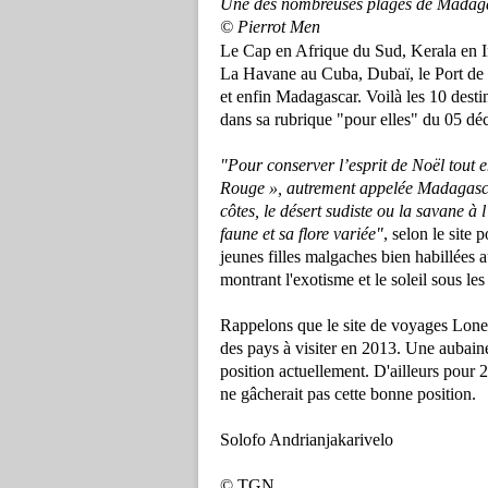
Une des nombreuses plages de Madag
© Pierrot Men
Le Cap en Afrique du Sud, Kerala en I
La Havane au Cuba, Dubaï, le Port de
et enfin Madagascar. Voilà les 10 desti
dans sa rubrique "pour elles" du 05 d
"Pour conserver l’esprit de Noël tout e
Rouge », autrement appelée Madagascar.
côtes, le désert sudiste ou la savane à
faune et sa flore variée"
, selon le site 
jeunes filles malgaches bien habillées
montrant l'exotisme et le soleil sous les
Rappelons que le site de voyages Lon
des pays à visiter en 2013. Une aubain
position actuellement. D'ailleurs pour 
ne gâcherait pas cette bonne position.
Solofo Andrianjakarivelo
© TGN