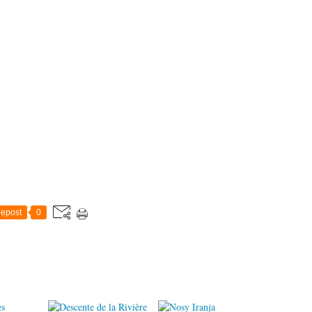
epost
0