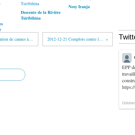
Nosy Iranja
Descente de la Rivière
Tsiribihina
es
r
Twitt
SIRAMA Nosy Be: reprise de la plantation de cannes à sucre
2012-12-21 Complots contre le roi
EPP de
travai
constr
https:
October