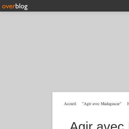
Accueil
"Agir avec Madagascar"
H
Agir avec