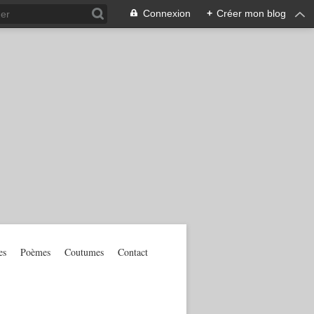
Connexion
+
Créer mon blog
es
Poèmes
Coutumes
Contact