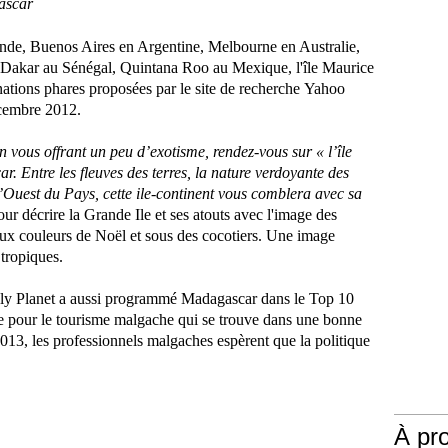
ascar
nde, Buenos Aires en Argentine, Melbourne en Australie,
 Dakar au Sénégal, Quintana Roo au Mexique, l'île Maurice
nations phares proposées par le site de recherche
Yahoo
écembre 2012.
n vous offrant un peu d’exotisme, rendez-vous sur « l’île
 Entre les fleuves des terres, la nature verdoyante des
 l’Ouest du Pays, cette ile-continent vous comblera avec sa
pour décrire la Grande Ile et ses atouts avec l'image des
 aux couleurs de Noël et sous des cocotiers. Une image
 tropiques.
ely Planet a aussi programmé Madagascar dans le Top 10
e pour le tourisme malgache qui se trouve dans une bonne
2013, les professionnels malgaches espèrent que la politique
À pr