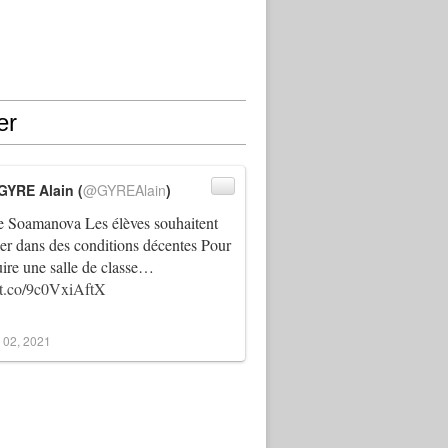
er
GYRE Alain (
@GYREAlain
)
 Soamanova Les élèves souhaitent
ller dans des conditions décentes Pour
uire une salle de classe…
//t.co/9c0VxiAftX
 02, 2021