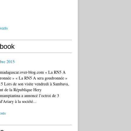
weets
book
bre 2015
c.madagascar.over-blog.com « La RN5 A
dronnée » « La RN5 A sera goudronnée »
5 Lors de son visite vendredi à Sambava,
ent de la République Hery
mampianina a annoncé l’octroi de 3
d'Ariary à la société...
osts