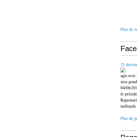
Plus de t
Face
21 décem
agir.ave
sera gou
04/06/201
le présid
Rajaonari
milliards 
Plus de p