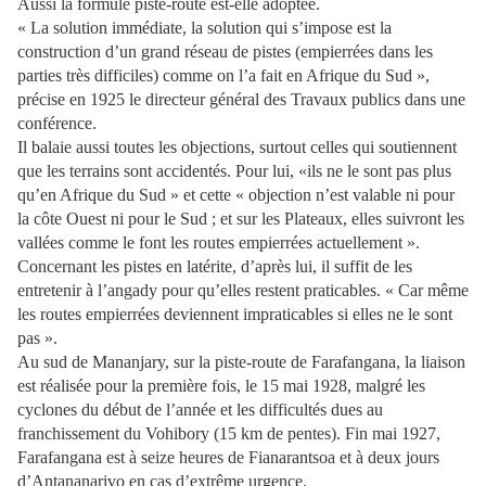
Aussi la formule piste-route est-elle adoptée.
« La solution immédiate, la solution qui s’impose est la
construction d’un grand réseau de pistes (empierrées dans les
parties très difficiles) comme on l’a fait en Afrique du Sud »,
précise en 1925 le directeur général des Travaux publics dans une
conférence.
Il balaie aussi toutes les objections, surtout celles qui soutiennent
que les terrains sont accidentés. Pour lui, «ils ne le sont pas plus
qu’en Afrique du Sud » et cette « objection n’est valable ni pour
la côte Ouest ni pour le Sud ; et sur les Plateaux, elles suivront les
vallées comme le font les routes empierrées actuellement ».
Concernant les pistes en latérite, d’après lui, il suffit de les
entretenir à l’angady pour qu’elles restent praticables. « Car même
les routes empierrées deviennent impraticables si elles ne le sont
pas ».
Au sud de Mananjary, sur la piste-route de Farafangana, la liaison
est réalisée pour la première fois, le 15 mai 1928, malgré les
cyclones du début de l’année et les difficultés dues au
franchissement du Vohibory (15 km de pentes). Fin mai 1927,
Farafangana est à seize heures de Fianarantsoa et à deux jours
d’Antananarivo en cas d’extrême urgence.