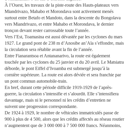
À l’Ouest, les travaux de la piste-route des Hauts-plateaux vers
Miandrivazo, Mahabo et Morondava sont activement menés
surtout entre Betafo et Mandoto, dans la descente du Bongolava
vers Miandrivazo, et entre Mahabo et Morondava, le dernier
tronçon devant rester carrossable toute l’année.
Vers l’Est, Toamasina est aussi dévastée par les cyclones du mars
1927. Le grand pont de 238 m d’Anosibe an’Ala s’effondre, mais
la circulation sera rétablie avant la fin de l’année.
Entre Fianarantsoa et Antananarivo, la route est également
touchée par les cyclones du 25 janvier et du 20 avril. Le Matsiatra
déborde, le pont Eiffel d’Ivoamba est submergé jusqu’à la
cornière supérieure. La route est alors déviée et sera franchie par
un pont commun automobile-train.
En bref, durant cette période difficile 1919-1929 de l’après-
guerre, la circulation s’intensifie et s’alourdit. Elle s’intensifiera
davantage, mais ni le personnel ni les crédits d’entretien ne
suivent une progression correspondante.
De 1924 à 1929, le nombre de véhicules immatriculés passe de
900 à plus de 4 500, alors que les crédits affectés au réseau routier
n’augmentent que de 3 000 000 à 7 500 000 francs. Néanmoins,