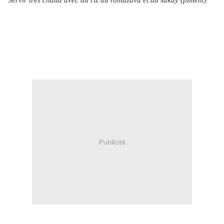
Servir très chaud avec du riz du romazava et du sakay (piment)
Publicité