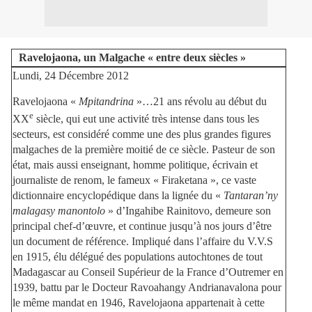
Ravelojaona, un Malgache « entre deux siècles »
Lundi, 24 Décembre 2012
Ravelojaona «
Mpitandrina
»…
21 ans révolu au début du
e
XX
siècle, qui eut une activité très intense dans tous les
secteurs, est considéré comme une des plus grandes figures
malgaches de la première moitié de ce siècle. Pasteur de son
état, mais aussi enseignant, homme politique, écrivain et
journaliste de renom, le fameux « Firaketana », ce vaste
dictionnaire encyclopédique dans la lignée du «
Tantaran’ny
malagasy manontolo
» d’Ingahibe Rainitovo, demeure son
principal chef-d’œuvre, et continue jusqu’à nos jours d’être
un document de référence. Impliqué dans l’affaire du V.V.S
en 1915, élu délégué des populations autochtones de tout
Madagascar au Conseil Supérieur de la France d’Outremer en
1939, battu par le Docteur Ravoahangy Andrianavalona pour
le même mandat en 1946, Ravelojaona appartenait à cette